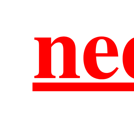
ne
O
He