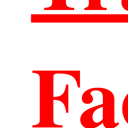
Wh
Fa