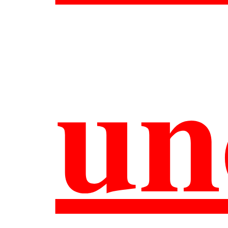
O
un
A