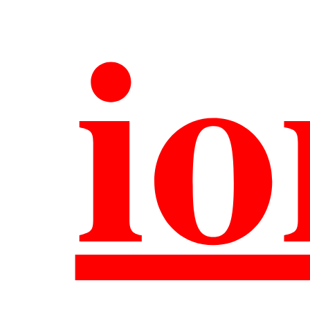
Un
io