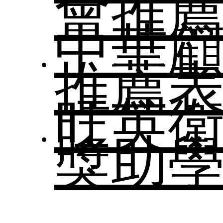
職涯
會推
中華
課程
研究
系所公
推薦
校外
結構
旺英
介
活動
專業
獎助
工程
系所
參考