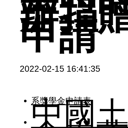
管理
辦捐
歷屆
申請
訊
課程資
大學
2022-02-15 16:41:35
區
大地
中國
系獎學金申請表
表單與
修業