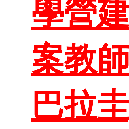
學營
EN
案教師
巴拉圭
聯絡資