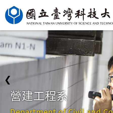
❮
營建工程系
Department of Civil and C