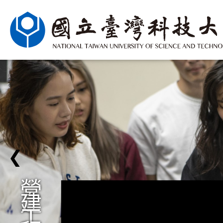
❮
營
建
工