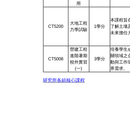
用
本課程旨
大地工程
CT5200
1學分
了解土壤
力學試驗
未來擔任
營建工程
培養學生
進階暑期
關領域之
CT5008
3學分
校外實習
動與工作
(一)
界需求。
研究所各組核心課程