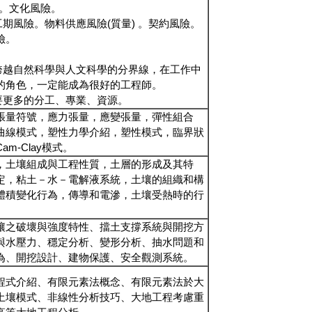
係。文化風險。
工期風險。物料供應風險(質量) 。契約風險。
險。
跨越自然科學與人文科學的分界線，在工作中
的角色，一定能成為很好的工程師。
要更多的分工、專業、資源。
張量符號，應力張量，應變張量，彈性組合
曲線模式，塑性力學介紹，塑性模式，臨界狀
m-Clay模式。
，土壤組成與工程性質，土層的形成及其特
定，粘土－水－電解液系統，土壤的組織和構
體積變化行為，傳導和電滲，土壤受熱時的行
壤之破壞與強度特性、擋土支撐系統與開挖方
與水壓力、穩定分析、變形分析、抽水問題和
為、開挖設計、建物保護、安全觀測系統。
程式介紹、有限元素法概念、有限元素法於大
土壤模式、非線性分析技巧、大地工程考慮重