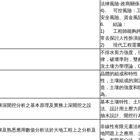
法律風險-政商關
4). 可控風險：
安全風險。資金風
6. 結論：
1) 工程師能夠
常去探討人性扮演
2) 現代工程需
不排水剪力強度，
律，破壞準則，雙
況土壤力學理論，Ca
晶體的組成和特性
性，土壤組成的測
造，土壤的強度和
為。
基本土壤特性、土
解深開挖分析之基本原理及實務上深開挖之設
法、設計用土壓力
抽水設計、開挖行
非線性有限元素法
解及熟悉應用數值分析法於大地工程上之分析及
地問題上之應用、