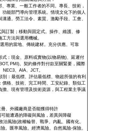
幹部、專業、一般工作者的不同。專長、技術，
、功能部門導向管理系統。情境文化下的個人
與溝通。勞工法令、素質、激勵手段、工會、
e:制式與訂製；移動與固定式。操作、維護、修
施工方法與選用機械。
l:優先選用的當地、傳統建材。充分供應、可靠
。
付款形式：現金、原料或實物(以物易物)、延遲付
(BOT, PMI)。契約條件對付款至關緊要，國際
 NEC3、AIA、JCT。
:競標類別：最低標、評估最低標、物超所值的有利
：價格、技術、完工時間、工安紀錄、類似工
負擔、現有管理及技術資源，與工程業主爭議
註冊、外國廠商是否能獲得特許
場可能遭遇的障礙與風險，差異與障礙
：政治風險(政權輪替、戰爭、內亂、國有化、
保險。匯率風險。經濟風險。自然風險-保險。