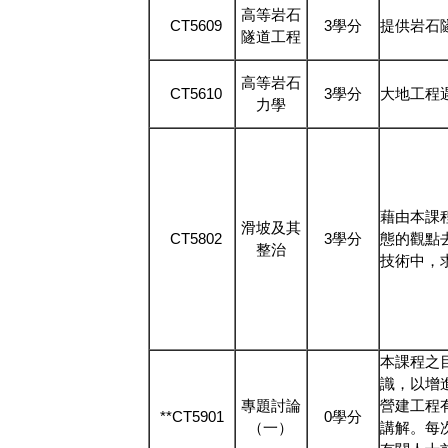
高等岩石
CT5609
3學分
提供岩石
隧道工程
高等岩石
CT5610
3學分
大地工程
力學
藉由本課
滑坡及其
CT5802
3學分
態的觀點
整治
技術中，
本課程之
識，以增
專題討論
營建工程
**CT5901
0學分
（一）
講解。每