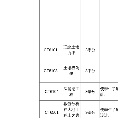
理論土壤
CT6101
3學分
力學
土壤行為
CT6103
3學分
學
深開挖工
使學生了
CT6104
3學分
程
計。
數值分析
在大地工
使學生了
CT6501
3學分
程上之應
設計。