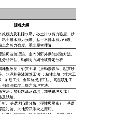
課程大綱
有效應力及孔隙水壓、砂土排水剪力強度、砂
、粘土排水剪力強度、粘土不排水剪力強度、
粘土之剪力強度、重訪壓密理論。
理論與波傳理論、室內與野外動態試驗方法、
化分析評估、動側向力與邊坡穩定分析。
層地盤改良：砂質土壤（振動揚實法、壓實砂
等、水泥和藥液灌漿工法)；粘性土壤（排水工
等、加勁工法─含深層攪拌工法、高壓噴射工
；都會區軟弱土壤之處理方法。
驗方法，加勁路基及路堤，加勁邊坡及擋土
能及試驗。
分析、基礎沈陷量分析（彈性與壓密）、基礎
專題討論、大地資訊系統之應用。