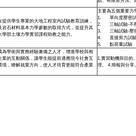
點、有限差分法、
主要為五個重要力
1. 單向度壓密
在提供學生專業的大地工程室內試驗教育訓練，
2. 三軸試驗-
及岩石材料基本力學參數的取得方式，並提升其
3. 三軸試驗-壓
大學部土壤力學實習課程助教之能力。
4. 直接剪力試
5. 點荷重試驗
成為學術與實務經驗兼備之人才，增進學校與相
企業的互動關係，讓學生能提前適應現今社會互
1.實習動機與目的。
環境，瞭解就業方向，使人才培育更能符合產業
理。 4.簡報與分享