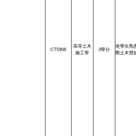
高等土木
使學生熟
CT5908
3學分
施工學
際土木營