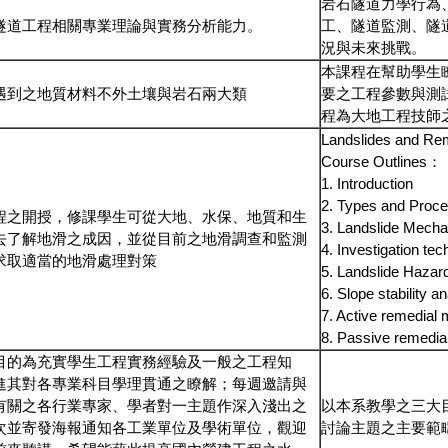
岩石隧道力學行為
隧道工程相關專業理論與實務分析能力。
工、隧道監測、隧
況與未來挑戰。
本課程在幫助學生
遇到之地質材料不外土壤與岩石兩大類
要之工程參數與測
程為大地工程技師
Landslides and Re
Course Outlines：
1. Introduction
2. Types and Proce
程之開授，修課學生可從大地、水保、地質和生
3. Landslide Mech
去了解地滑之成因，並從目前之地滑調查和監測
4. Investigation tec
求取適當的地滑處理對策
5. Landslide Hazar
6. Slope stability a
7. Active remedial 
8. Passive remedia
目的為充實學生工程實務經驗及一般之工程知
進其對各專業科目學理貫通之瞭解；每週邀請與
有關之各行業專家、學者對一主題作深入淺出之
以本系教學之三大
次並寄發海報通知各工業單位及學術單位，觀迎
討論主題之主要範