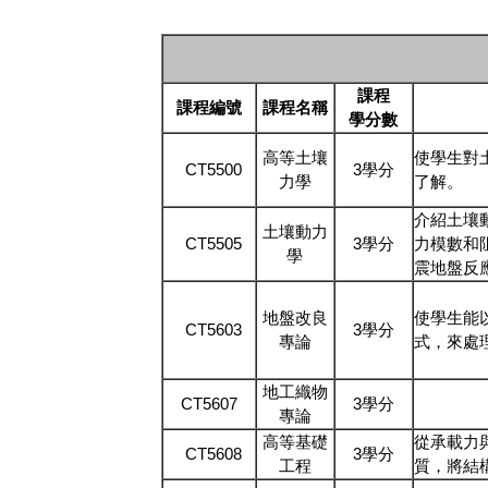
課程
課程編號
課程名稱
學分數
高等土壤
使學生對
CT5500
3學分
力學
了解。
介紹土壤
土壤動力
CT5505
3學分
力模數和
學
震地盤反
地盤改良
使學生能
CT5603
3學分
專論
式，來處
地工織物
CT5607
3學分
專論
高等基礎
從承載力
CT5608
3學分
工程
質，將結