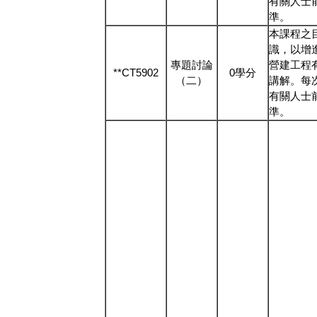
有關人士
準。
本課程之
識，以增
專題討論
營建工程
**CT5902
0學分
（二）
講解。每
有關人士
準。