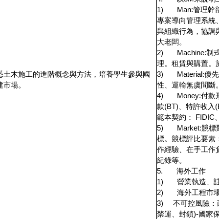
1) Man:管理
專案導向管理系統
與組織行為，協調
大老闆。
2) Machin
理。租賃與購置。
悉土木施工的進階概念與方法，培養學生參與國
3) Materia
建市場。
性、運輸無虞間斷
4) Money:
款(BT)、特許收入
範本契約： FIDIC、
5) Market
標。競標評比要素
作經驗、在手工作
紀錄等。
5. 海外工作
1) 營業執造、
2) 海外工程市
3) 不可控風險
禁運、封鎖)-國家