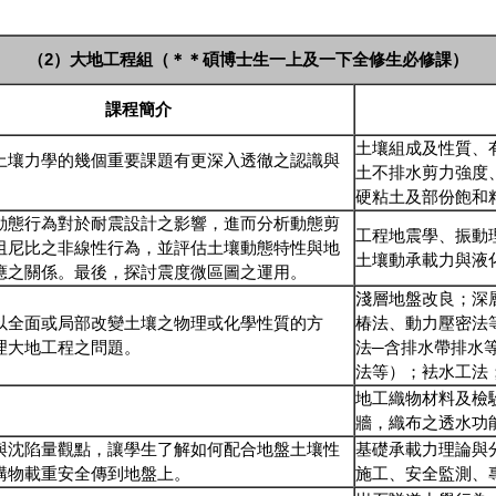
（
2
）大地工程組
（＊＊碩博士生一上及一下全修生必修課）
課程簡介
土壤組成及性質、
土壤力學的幾個重要課題有更深入透徹之認識與
土不排水剪力強度
硬粘土及部份飽和
動態行為對於耐震設計之影響，進而分析動態剪
工程地震學、振動
阻尼比之非線性行為，並評估土壤動態特性與地
土壤動承載力與液
應之關係。最後，探討震度微區圖之運用。
淺層地盤改良；深
以全面或局部改變土壤之物理或化學性質的方
椿法、動力壓密法
理大地工程之問題。
法─含排水帶排水
法等）；袪水工法
地工織物材料及檢
牆，織布之透水功
與沈陷量觀點，讓學生了解如何配合地盤土壤性
基礎承載力理論與
構物載重安全傳到地盤上。
施工、安全監測、