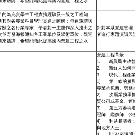
前來聽講，希望能藉此提高國內營建工程之水
目的為充實學生工程實務經驗及一般之工程知
進其對各專業科目學理貫通之瞭解；每週邀請與
有關之各行業專家、學者對一主題作深入淺出之
針對本系營建管理
次並寄發海報通知各工業單位及學術單位，觀迎
者進行專題演講與
前來聽講，希望能藉此提高國內營建工程之水
營建工程背景
1. 新興民主政
2. 新鮮人如何
3. 現代工程產業
1) 第一線的參
專業承包商、勞務
2) 次層業務承擔
資公司或基金、運
3) 第三方參與
證師、鑑價師、公
4) 利益相關者
與地方人士。
4. 以5M來說