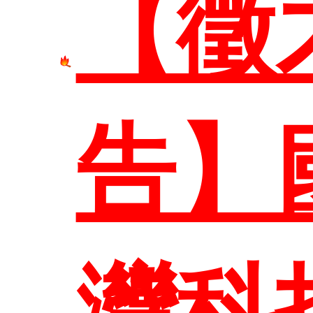
【徵
首頁
告】
系所
灣科