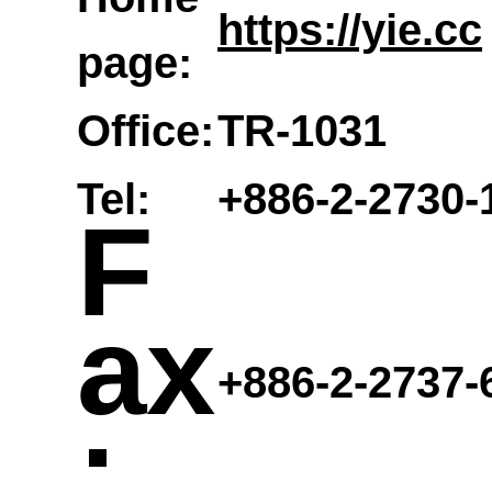
參觀
https://yie.cc
系所
page:
申請
專業
結構
Office:
TR-1031
Tel:
+886-2-2730-
F
分類
工程
碩士
師
ax
+886-2-2737-
表
認證
: