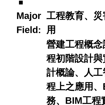
招生
文研
獎助
Major
工程教育、災
向
專區
Field:
用
營建工程概念
材料
程初階設計與
榜單
開課
計概論、人工
試驗
師
程上之應用、
務、BIM工程