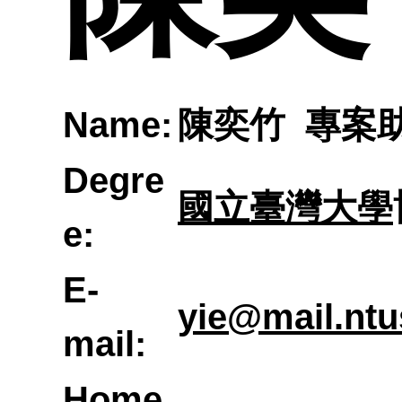
表單
修業
大地
職涯
規定
Name:
陳奕竹 專案
師
圖與
系所
Degre
研究
校外
國立臺灣大學
e:
E-
地圖
生簡
yie@mail.ntu
mail:
Home