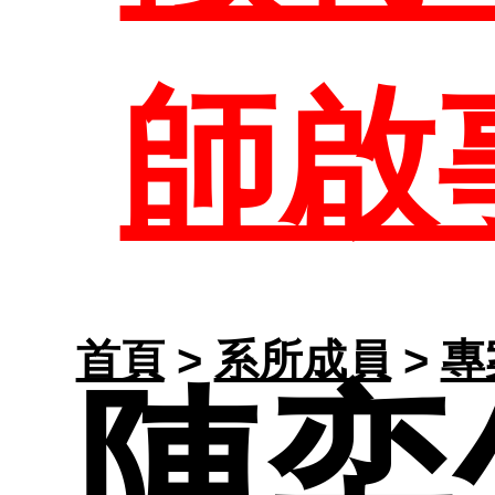
管理
歷屆
師
師啟
課程
任資
大學
生專
首頁
>
系所成員
>
專
陳奕