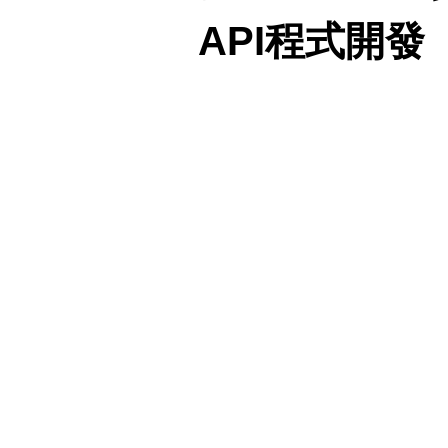
公告
在職
參考
紹
API程式開發
各式
專班
簡介
資訊
獎學