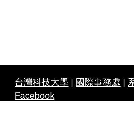
專案
異動
研究
系友
表
專題
台灣科技大學
|
國際事務處
|
碩士
Facebook
合聘
公告
任何建議請與我們連絡 WebMas
朝威
& 指導教授 :
謝佑明