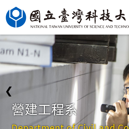
❮
營建工程系
Department of Civil and C