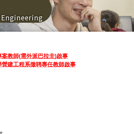
n Engineering
案教師(需外派巴拉圭)啟事
學營建工程系徵聘專任教師啟事
tw