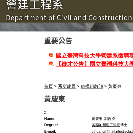
營建工程系
Department of Civil and Constructio
重要公告
國立臺灣科技大學營建系徵聘專
【徵才公告】國立臺灣科技大
首頁
>
系所成員
>
結構組教師
> 黃慶東
黃慶東
:::
Name:
黃慶東 副教授
Degree:
美國加州理工學院
博士
E-mail:
cthuang@mail.ntust.edu.