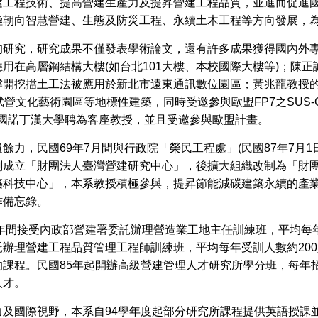
建工程技術、提高營建生產力及提昇營建工程品質，並進而促進
極朝向智慧營建、生態及防災工程、永續土木工程等方向發展，
研究，研究成果不僅發表學術論文，還有許多成果獲得國內外專
用在高層鋼結構大樓(如台北101大樓、本校國際大樓等)；陳
撐開挖擋土工法被應用於新北市遠東通訊數位園區；黃兆龍教授
營文化藝術園區等地標性建築，同時受邀參與歐盟FP7之SUS
，被英國諾丁漢大學聘為客座教授，並且受邀參與歐盟計畫。
力，民國69年7月間與行政院「榮民工程處」(民國87年7月1
成立「財團法人臺灣營建研究中心」，後擴大組織改制為「財團
築科技中心」，本系教授積極參與，提昇節能減碳建築永續的產
作備忘錄。
年間接受內政部營建署委託辦理營造業工地主任訓練班，平均每年
辦理營建工程品質管理工程師訓練班，平均每年受訓人數約200
課程。民國85年起開辦高級營建管理人才研究所學分班，每年
人才。
及國際視野，本系自94學年度起部分研究所課程提供英語授課