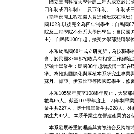
國立臺灣科技大學營建工程系成立於民國
四年制或四年制），及五年制、二年制或
（簡稱夜間工程在職人員進修班或在職班）
國102年以後完全為四年制學生；自民國
院及工程學院不分系大學部學生；自民國9
主)；自民國108年起，接受大學部雙聯學
本系於民國68年成立研究所，為技職學
會，於民國87年起招收具有相當工作經驗
所碩士畢業生；民國88年起增設博士班在
準。為推動國際化與厚植本系研究生專業與
蘇丹、肯亞、伊索比亞等國國際學生，修習
本系105學年度至108學年度止，大學部
數為65人。截至107學年度止，四年制畢業
業生共227人，博士班畢業生共228人。
業生共42人。本系畢業生在營建產業的各
本系發展著重於理論與實際結合及跨領域