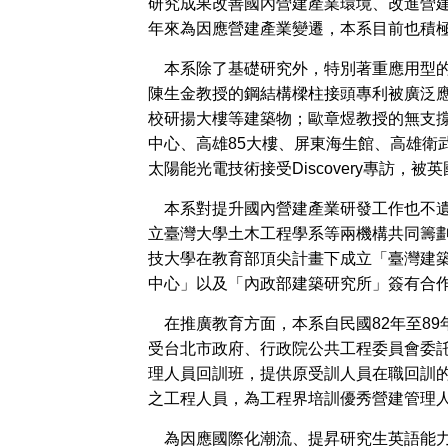
研究成果改善國內營建產業環境、改進營
年來為因應營建產業變遷，本系目前也積
本系除了基礎研究外，特別著重應用型的
陳生金教授的鋼結構樑柱接頭專利被廣泛應
校研揚大樓等建築物；歐章煜教授的無支
中心、高雄85大樓、屏東海生館、高雄衛武
太陽能光電技術接受Discovery專訪
本系對提升國內營建產業研發工作也不遺餘
立臺灣大學土木工程學系等兩機構共同籌劃
技大學在教育部頂尖計畫下成立「臺灣建
中心」以及「內政部建築研究所」簽有合
在推廣教育方面，本系自民國82年至89
受台北市政府、行政院公共工程委員會委託
理人員回訓班，提供原受訓人員在職回訓的
之工程人員，為工程界培訓優秀營建管理
為因應國際化潮流、提昇研究生英語能力