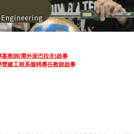
n Engineering
案教師(需外派巴拉圭)啟事
學營建工程系徵聘專任教師啟事