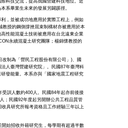
國際科技交流，提高我國營建科技地位。近
為本系畢業生未來的發展另闢蹊徑。
利，並被成功地應用於實際工程上，例如
正誠教授的鋼側撐挫屈束制構材亦被應用於本
的高性能混凝土技術被應用在台北遠東企業
-CON永續混凝土研究團隊；楊錦懷教授的
日改制為「營民工程股份有限公司」)、國
法人臺灣營建研究院」。民國87年臺灣科
業研發能量。本系亦與「國家地震工程研究
受訓人數約400人。民國84年起亦前後接
人；民國92年度起另開辦公共工程品質管
招收具研究所報考資格且工作經驗三年以上
並開始招收外籍研究生，每學期有超過半數