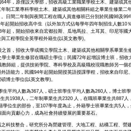
64年，原僅設大學部，招收高級工業職業學校土木、建築或其
三年制工業專科學校土木、建築或其他相關科組之畢業生修業二
。日間二年制與夜間工程在職人員進修班已分別於民國98及99
87年起開始招收高中生（以外加方式佔每學年四年制招生人數10
3年起，開始招收來自宏都拉斯、瓜地馬拉、土耳其、印尼等國
位與工程學院全英學程外籍生(以英文教學)。
校之首，招收大學或獨立學院土木、建築或其他相關學系畢業生
之學士畢業生修習在職碩士學位；民國72年起增設博士班，招收
職教師組，提供技術學院、專科學校及高級職校現職教師另一個
外語能力，民國94年起開始開授英語授課學程，招收來自印尼
碩博士學位(以英文教學)。
學生平均人數為367人，碩士班學生平均人數為260人，博士班
生共1938人，二年制畢業生共2320 人，在職班畢業生共887
外籍學位生的部份，至107學年度為止，外籍學士班畢業生共5人
個面向貢獻心力，成為社會持續發展的重要基石。
之科技整合，研究所分為營建管理、大地工程、結構工程、營建