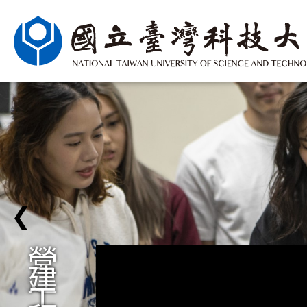
❮
營
建
工