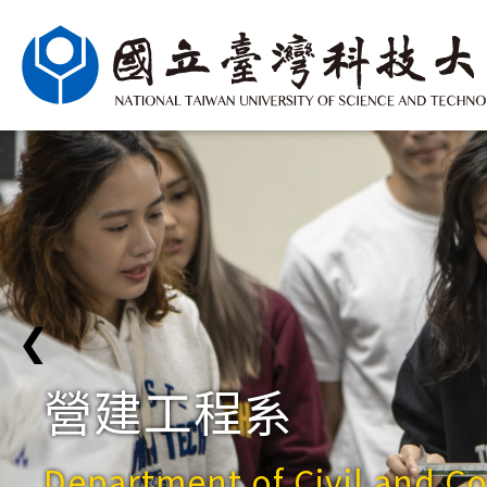
❮
營建工程系
Department of Civil and C