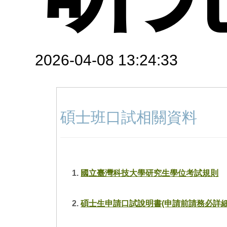
結
告
請
介
程
課
教
2026-04-08 13:24:33
參
圖
碩士班口試相關資料
國立臺灣科技大學研究生學位考試規則
碩士生申請口試說明書(申請前請務必詳