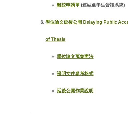
單
試
離校申請單
(連結至學生資訊系統)
士
教
學位論文延後公開 Delaying Public Acc
介
of Thesis
國
學位論文蒐集辦法
招
獎
證明文件參考格式
延後公開作業說明