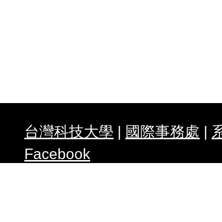
在
徵
程
概
士
訊
彙
台灣科技大學
|
國際事務處
|
論
系
合
Facebook
任何建議請與我們連絡 WebMas
朝威
& 指導教授 :
謝佑明