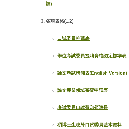
招
獎
碩
讀)
各項表格(1/2)
訊
材
口試委員推薦表
金
論
工
學位考試委員提聘資格認定標準表
開
論文考試時間表(English Version)
教
論文專業領域審查申請表
考試委員口試費印領清冊
碩博士生校外口試委員基本資料