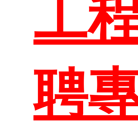
招
主
工
表單
修
區
訊
大
聘
關
教
系所