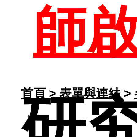
校
師
學
研
職
系
研
活
招
專
路
首頁
>
表單與連結
>