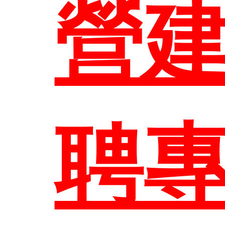
營
EN
聘