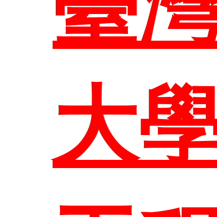
臺
管
教
大
課程
大
歷