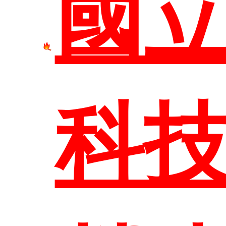
網站
國
科
臺科