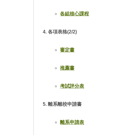
究
育
程
各組核心課程
榜
各項表格(2/2)
表
審定書
各
推薦書
績
考試評分表
在
資
離系離校申請書
離系申請表