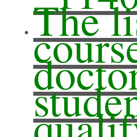
各式
The li
專班
course
簡介
docto
獎學
資訊
stude
國際
營建
告
師
會議
qualif