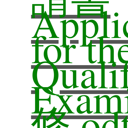
系所
申請
專業
Appli
結構
for th
分類
工程
碩士
師
Quali
表
Exami
認證
招生
文研
獎助
修.od