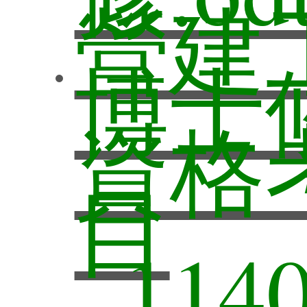
向
營建
專區
博士
材料
榜單
資格
開課
試驗
師
目
公告
在職
參考
_1140
紹