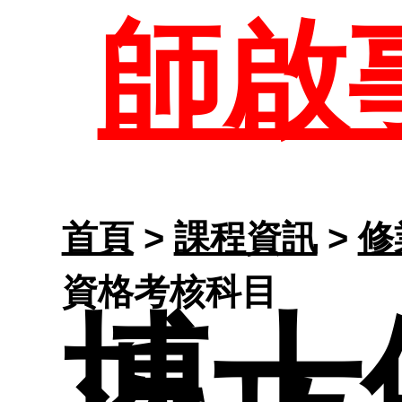
歷屆
師
師啟
課程資
任資
大學
生專
首頁
>
課程資訊
>
修
表單與
資格考核科目
博士
修業