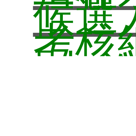
候選
表
考核
專題
則-11
碩士
合聘
系務
公告
過(
指導
研究