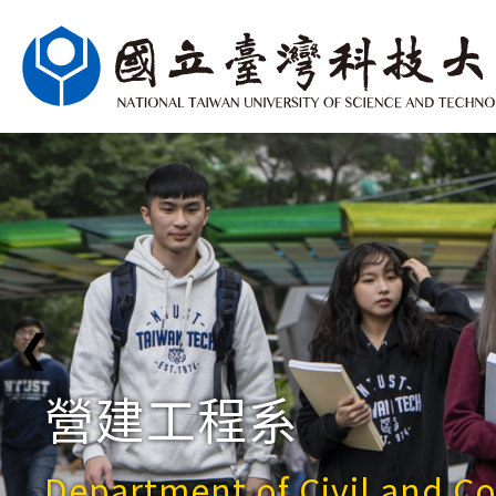
❮
營建工程系
Department of Civil and C