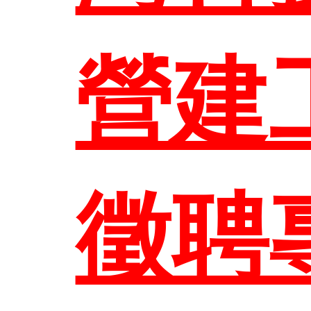
系所成
本系
營建
研究與
徵聘
管理