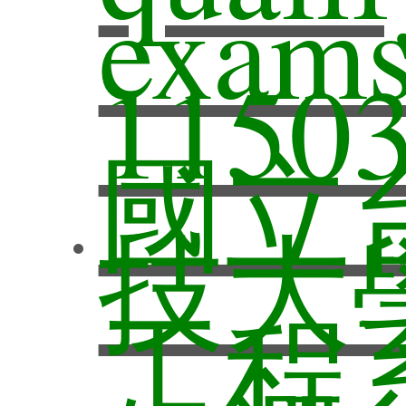
exams
系所
用系
在職
11503
國立
專班
必修
徵才
技大
專案
研究
異動
工程
系友