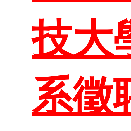
臺科首
技大
系徵
EN