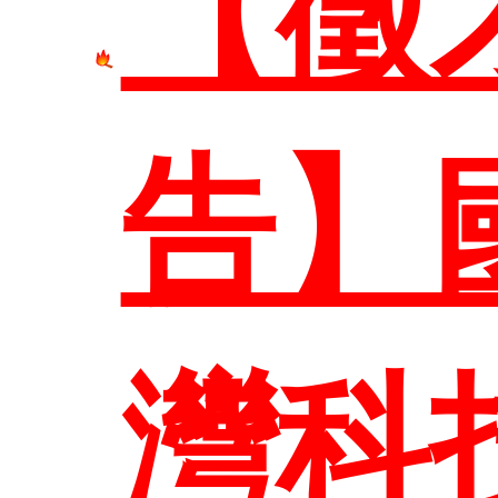
【徵
首頁
告】
系所介
灣科