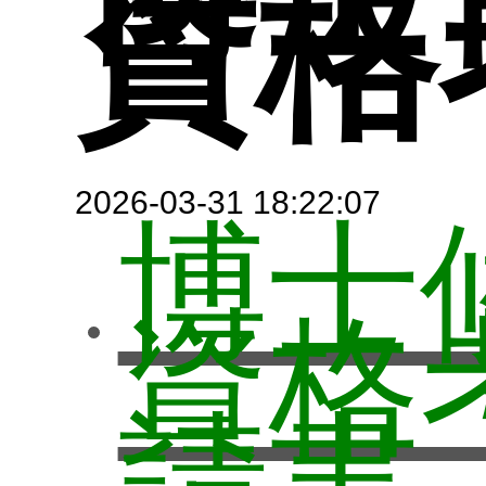
大地
資格
職涯
規定
師
系所公
圖與
研究
校外
2026-03-31 18:22:07
博士
地圖
生簡
資格
參觀
請書