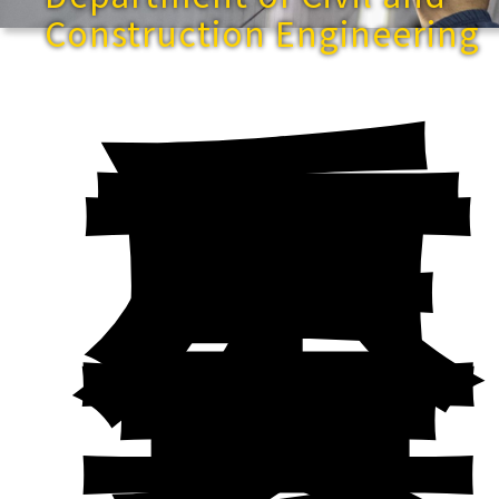
Construction Engineering
重
要
公
告