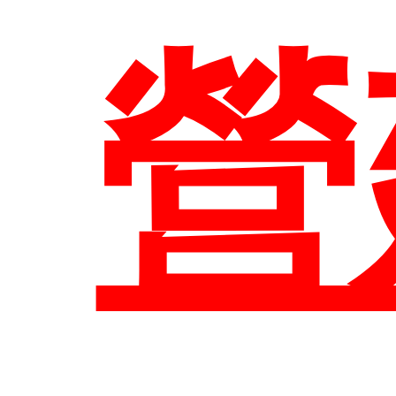
臺
營
頁