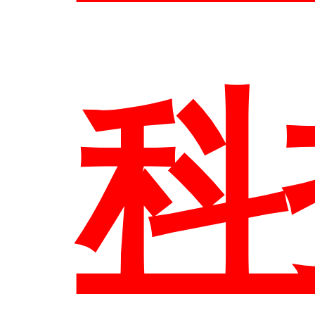
網
科
覽