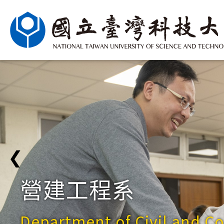
❮
營建工程系
Department of Civil and C