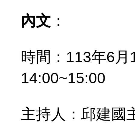
文
開
學
榜
內文
：
究
時
時間：113年6
專
成
14:00~15:00
向
主持人：邱建國