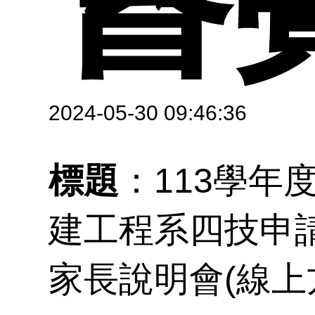
碩
資
教
組
班
2024-05-30 09:46:36
認
獎
標題
：113學年
師
建工程系四技申請
家長說明會(線上