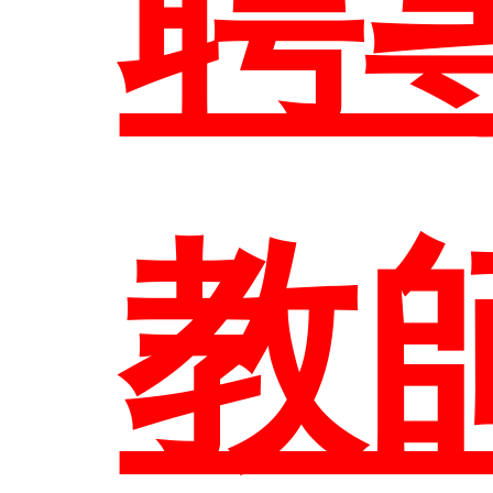
聘
聯
教