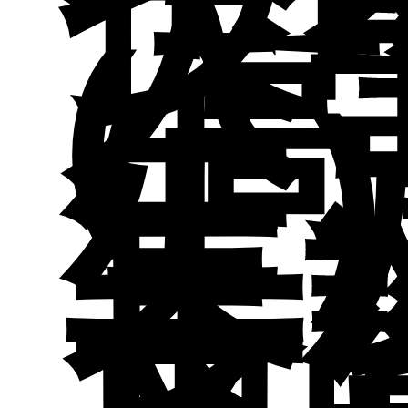
技
申
入
(
參
生
生
表
招
長
工
表
會
材