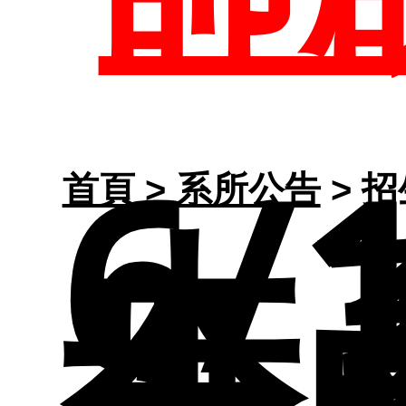
課
參
組
課
生
公
地
活
6/
師
首頁
>
系所公告
> 
本
分
介