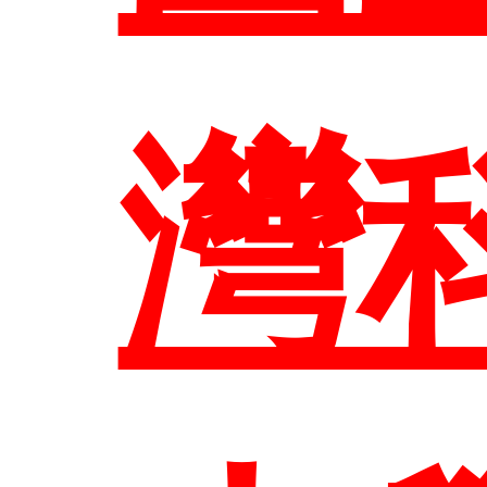
歷
師
系
課
灣
大
任