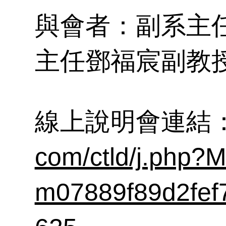
試
參
公
資
與會者：副系主
室
表
主任鄧福宸副教
組
線上說明會連結
com/ctld/j.php?
m07889f89d2fef