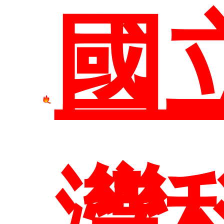
國
尋
灣