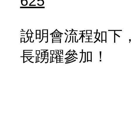
紹
各
在
師
625
獎
表
說明會流程如下
碩
長踴躍參加！
國
金
時間