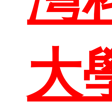
網
大
臺