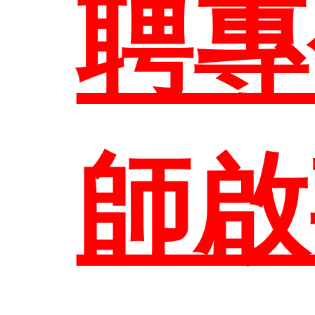
大
聘專
職
規
師
系所
圖
研
校
師啟
地
生
參