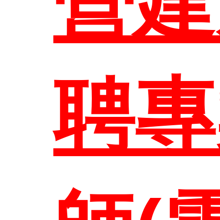
營建
EN
聘專
聯絡