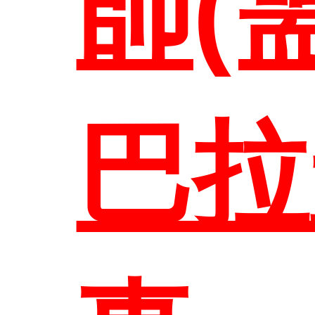
師(
巴拉
首頁