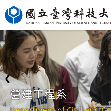
❮
營建工程系
Department of Civil and C