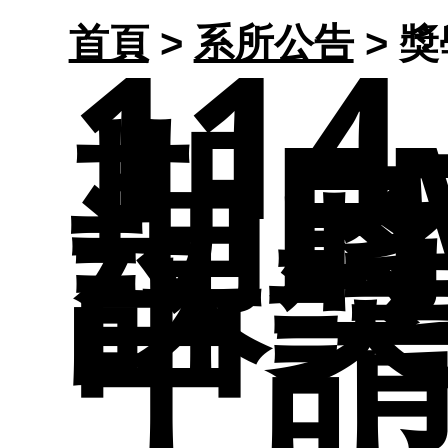
系
114
首頁
>
系所公告
> 
申
專
期E
結
課
分
申
工
師
碩