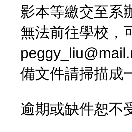
簡
資
獎
影本等繳交至系
無法前往學校，
國
營
師
peggy_liu@mail
會
告
備文件請掃描成一
系
用
逾期或缺件恕不