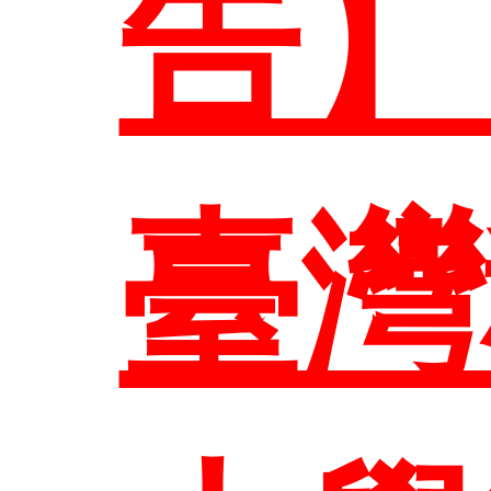
本
告】
研究
臺灣
管
歷