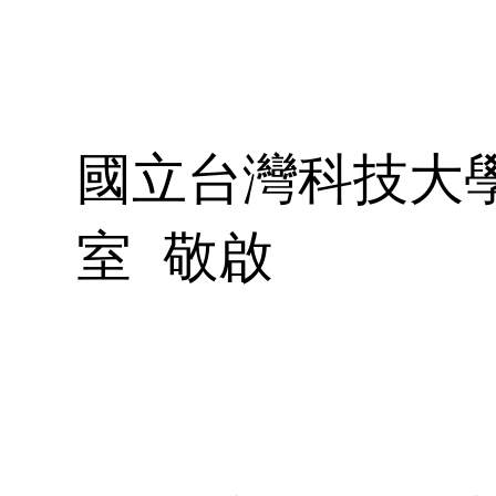
在
必
專
徵
國立台灣科技大
專
室 敬啟
異
研
系