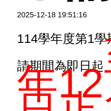
表
招
認
文
獎
2025-12-18 19:51:16
114學年度第1
向
專
請期間為即日起
年12
材
日止