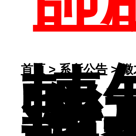
課
參
組
課
生
公
地
活
轉
師
首頁
>
系所公告
> 
灣
分
介