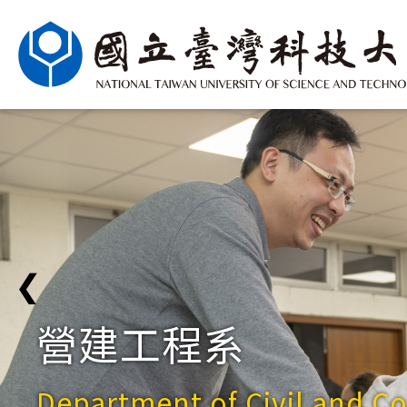
❮
營建工程系
Department of Civil and C