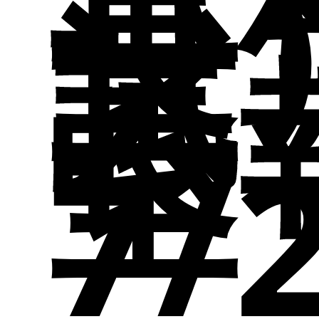
材
碩
長
資
試
教
長
組
至
班
7/
認
獎