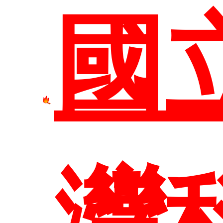
國
尋
灣