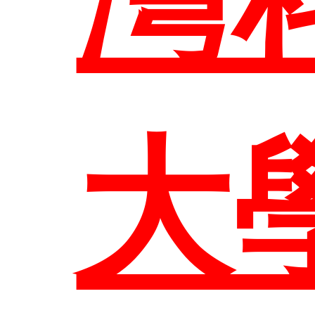
網
大
臺