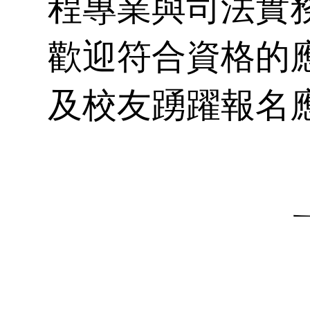
紹
各
在
師
程專業與司法實
歡迎符合資格的
獎
表
及校友踴躍報名
碩
💼
國
作
金