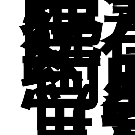
地
院 
申
年
參
約
官
表
招
（
表
工
工