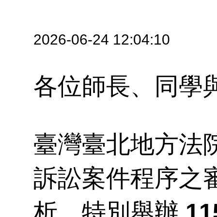
師
文
開
學
榜
2026-06-24 12:04:10
究
時
各位師長、同學
專
成
臺灣臺北地方法
訴訟案件程序之
析，特別舉辦
1