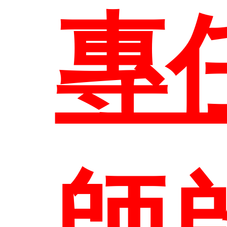
系
進
校
專
研
圖
教
結
專
所
系
師