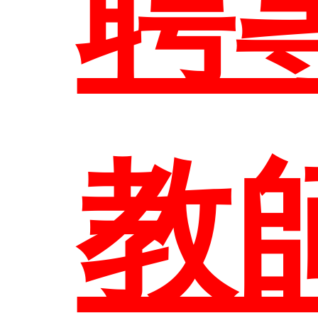
聘
聯
教