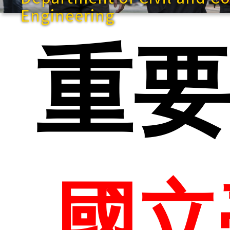
Engineering
重
快
網站
國立