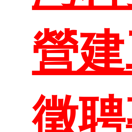
研究
營建
管
歷
師
徵聘