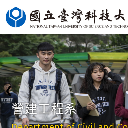
❮
營建工程系
Department of Civil and C