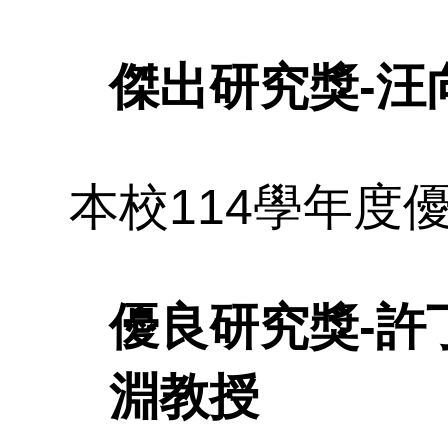
在
參
紹
各
傑出研究獎-汪
專
本校114學年度
簡
資
獎
優良研究獎-許
淵教授