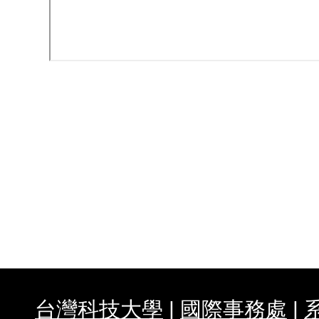
徵
專
異
研
系
表
專
台灣科技大學
|
國際事務處
|