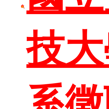
技大
臺科
系徵