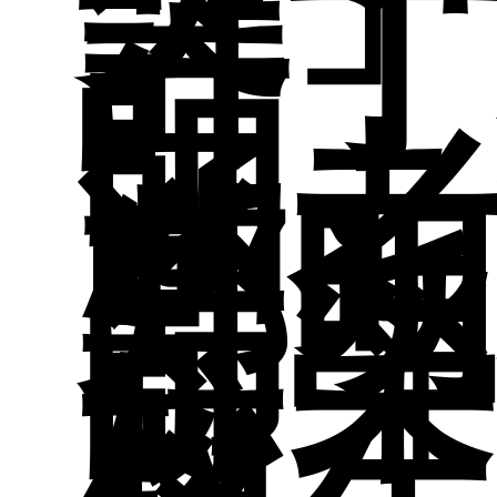
申
專
許
結
師
涵
分
工
碩
師
鄭
師
表
招
認
文
校「
獎