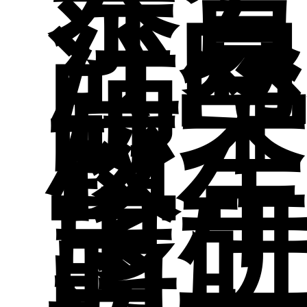
恭賀
規
汪
師
系所
圖
師
研
校
校「
學
地
生
參
出
獎
系