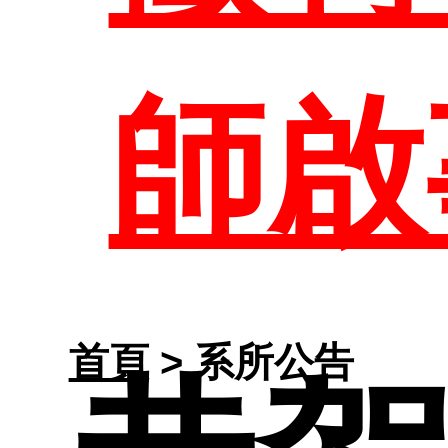
課程
任
大
師啟
生
表單
修
大
職
首頁
> 系所公告