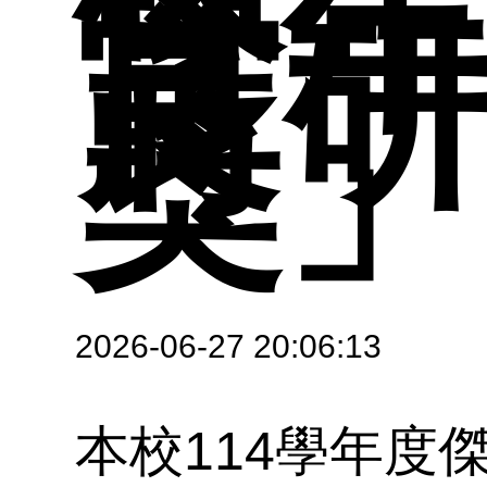
學
良
向
專
獎
材
榜單
開
試
師
2026-06-27 20:06:13
績
本校114學年度