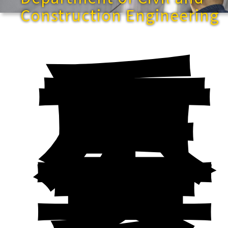
Construction Engineering
重
要
公
告