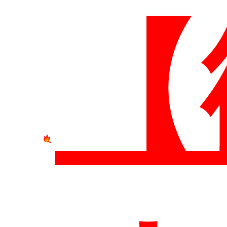
系
【
員