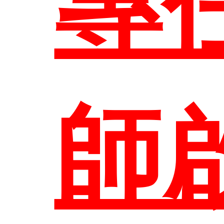
專
研
圖
教
結
專
所
系
師
課
參
組