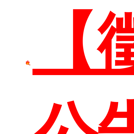
系
本
【
簡
研
管
公