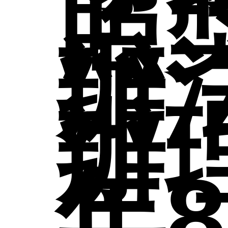
組
照
班
認
獎
辦
師
文
辦
開
學
榜
年8