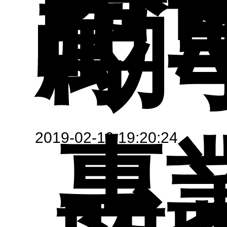
證
參
勵
表
招
工
表
材
碩
資
2019-02-19 19:20:24
專
教