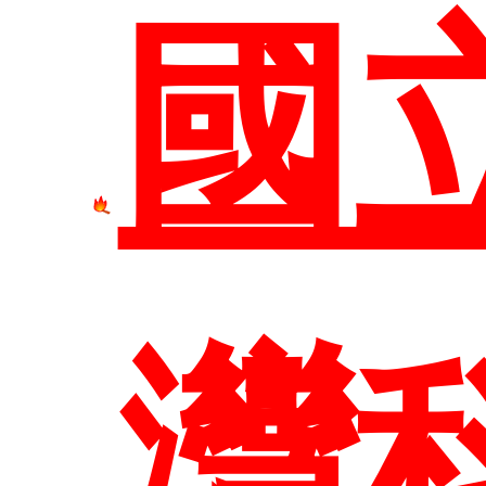
國
尋
灣