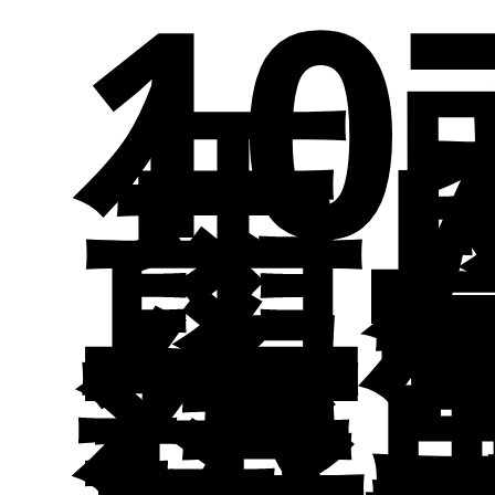
課
生
公
10
地
年
活
師
二
分
介
學
得
申