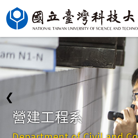
❮
營建工程系
Department of Civil and C