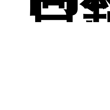
獎
表
日
碩
國
3/1
金
專
12:
營
學