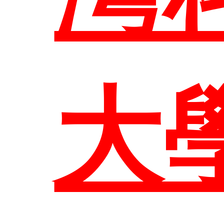
網
大
臺