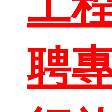
工
招
主
表單
修
區
訊
大
聘
關
教
系所