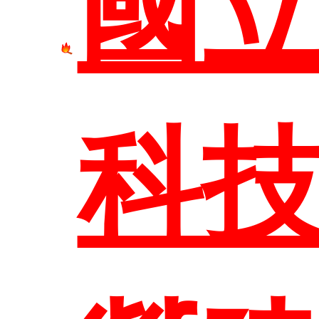
國
網站
科
臺科