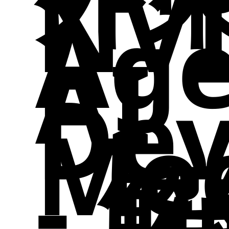
NV
告
請
介
程
課
Age
教
AI
Dev
參
圖
Me
- 