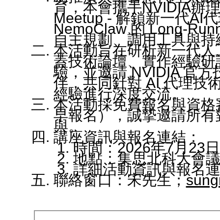
單
試
士
育，本會攜手NVIDIA辦理「NVI
教
Meetup - 解鎖新一代AI
NemoClaw 的 Long-R
介
自主規劃、調用工具與持續
本活動旨在研析新一代人
蓋技術論壇、實作經驗研
國
驗，並邀請 NVIDIA 
伴，共同針對 AI 代理
招
經驗進行深度交流。
獎
本活動採免費報名與資格
早報名），誠摯邀請所有對
與。
講座資訊與報名連結：
時間：2026年7月23日（
程
地點：集思北科大會議中
詳細活動資訊與報名
聯絡窗口：宋先生；
sung