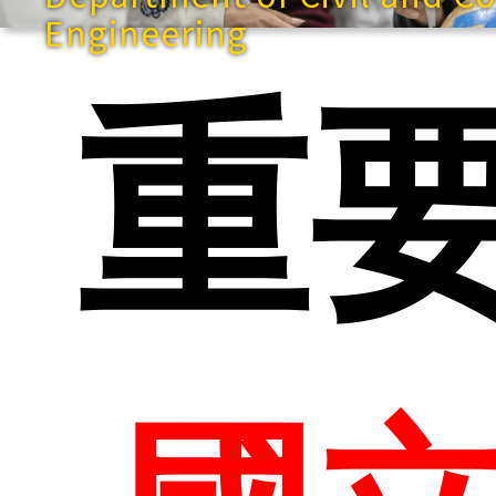
Engineering
重
快