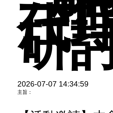
一代
招
獎
碩
代
研
訊
材
金
論
工
開
教
究
育
2026-07-07 14:34:59
主旨：