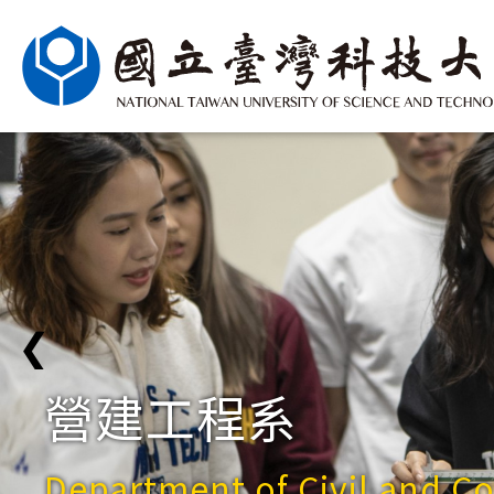
❮
營建工程系
Department of Civil and C