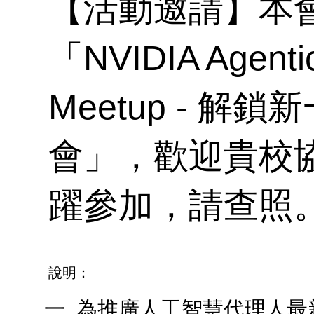
程
【活動邀請】本會
榜
「NVIDIA Agentic
表
Meetup - 解
各
會」，歡迎貴校
績
躍參加，請查照
在
資
說明：
為推廣人工智慧代理人最