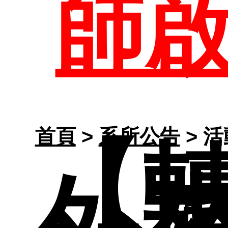
校
師
學
研
職
系
【
首頁
>
系所公告
> 
活
招
專
路
外
結