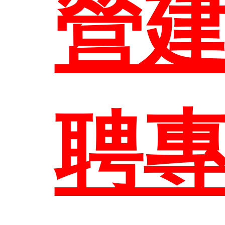
營
EN
聘