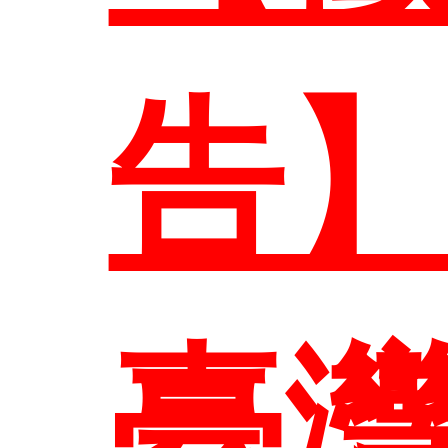
系所
本
告
介
研究
臺