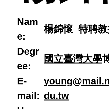
大地
職涯
規定
Nam
師
楊錦懷 特聘教
圖與
系所公
研究
e:
校外
Degr
國立臺灣大學
地圖
ee:
生簡
參觀
E-
young@mail.n
mail:
du.tw