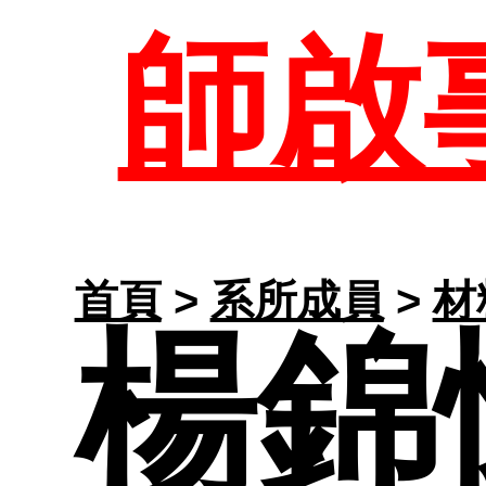
歷屆
師
師啟
課程資
任資
大學
生專
首頁
>
系所成員
>
材
楊錦
表單與
修業