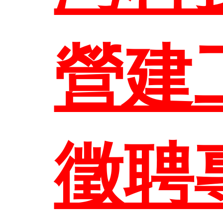
系所成
本系
營建
研究與
徵聘
管理