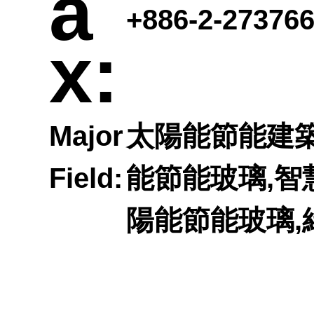
a
向
專區
+886-2-27376
x:
材料
榜單
Major
太陽能節能建築
開課
試驗
Field:
能節能玻璃,智
師
陽能節能玻璃,
公告
在職
參考