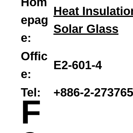
系所
申請
專業
Hom
Heat Insulatio
結構
epag
Solar Glass
e:
分類
工程
碩士
師
Offic
E2-601-4
e:
表
認證
招生
文研
Tel:
+886-2-27376
獎助
F