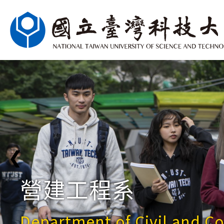
❮
營建工程系
Department of Civil and C