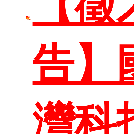
【徵
首頁
告】
系所介
灣科