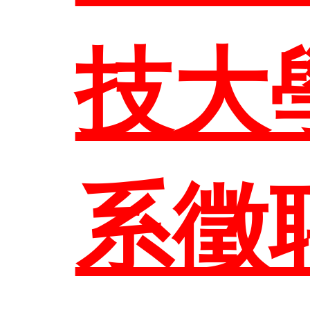
臺科首
技大
系徵
EN