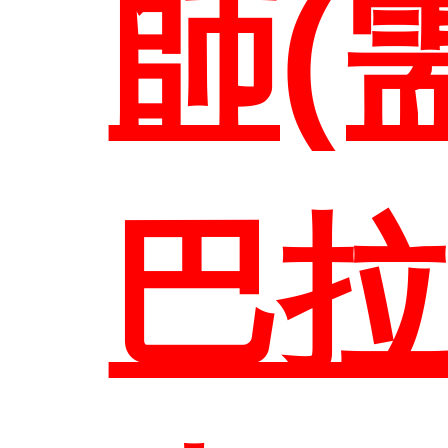
師(
巴拉
首頁