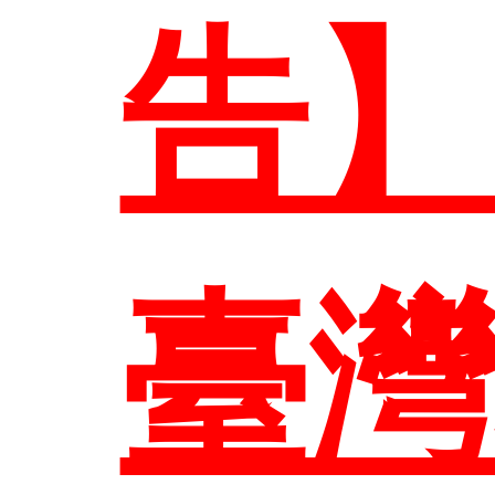
系所
本
告
介
研究
臺
管