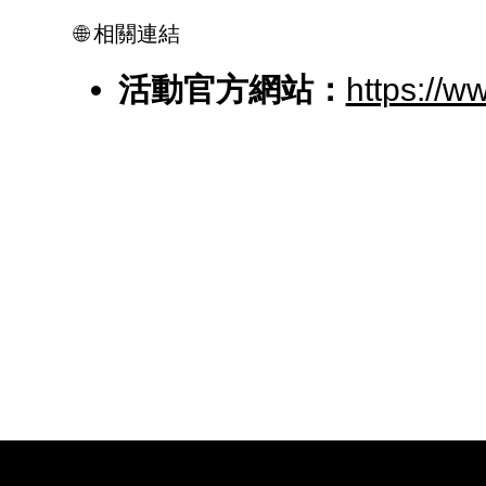
營
借
🌐 相關連結
師
活動官方網站：
https://w
程
統
必
在
徵
概
程
士
訊