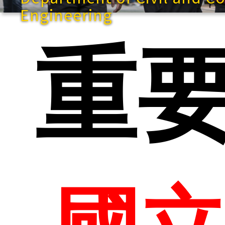
Engineering
重
快