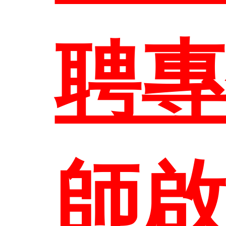
表單
修
訊
區
大
聘
關
教
系所
校
師