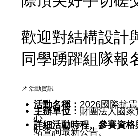
介
國
際頂尖好手切磋
招
獎
歡迎對結構設計
程
同學踴躍組隊報
介
會
公
📌 活動資訊
專
活動名稱：
2026國際抗震盃
主辦單位：
財團法人國家
心
詳細活動時程、參賽資格
站查詢最新公告。