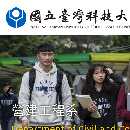
❮
營建工程系
Department of Civil and C