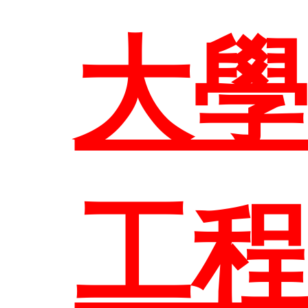
教
大
課程
歷
大
工
主
招