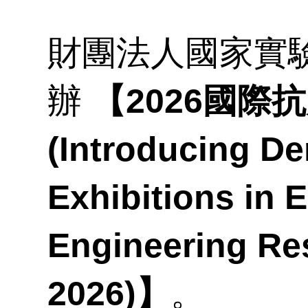
訊
材
工
論
金
財團法人國家實
開
教
辦
【2026國際
育
究
(Introducing D
程
Exhibitions in 
Engineering Re
2026)】
。