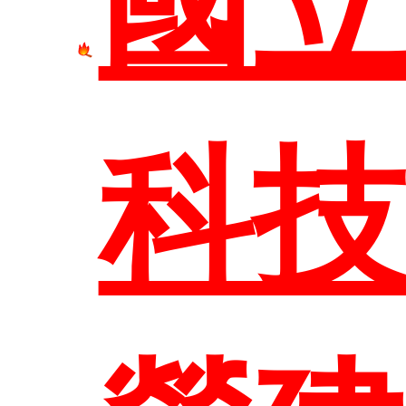
國
網站
科
臺科