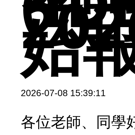
(ID
教
202
始
圖
參
招
碩
獎
2026-07-08 15:39:11
各位老師、同學