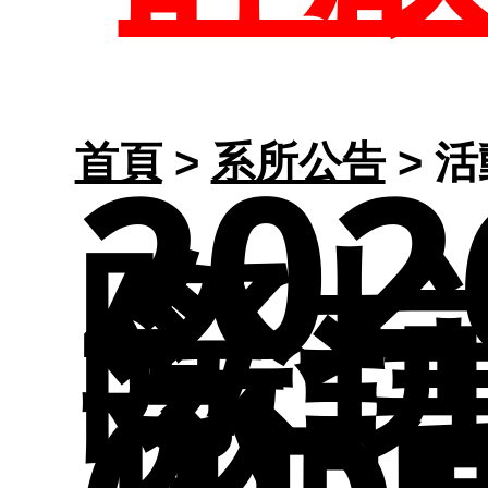
職
研
學
系
20
首頁
>
系所公告
> 
路
招
活
專
際
結
邀
告
課
介
請
程