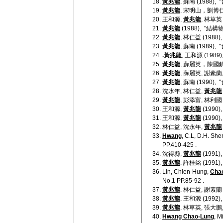
黃兆龍
, 蘇南 (198
黃兆龍
, 宋明山，劉博仁
王和源,
黃兆龍
, 林草
黃兆龍
(1988), "
黃兆龍
, 林仁益 (198
黃兆龍
, 蘇南 (198
.黃兆龍
, 王和源 (19
黃兆龍
, 薜麗英，陳國鎮
黃兆龍
, 薛麗英, 謝素蘭
黃兆龍
, 蘇南 (199
沈水年, 林仁益,
黃兆龍
黃兆龍
, 彭添富, 林利
王和源,
黃兆龍
(199
王和源,
黃兆龍
(199
林仁益, 沈永年,
黃兆龍
Hwang
, C.L, D.H. Sh
PP.410-425 .
沈得縣,
黃兆龍
(199
黃兆龍
, 許桂銘 (19
Lin, Chien-Hung,
Cha
No.1 PP.85-92 .
黃兆龍
, 林仁益, 謝素
黃兆龍
, 王和源 (19
黃兆龍
, 林草英, 張大鵬
Hwang Chao-Lung
, M