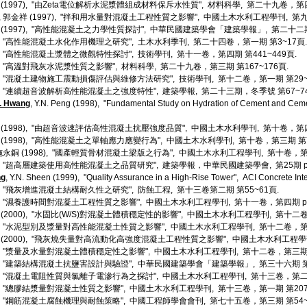
之 (1997), "由Zeta電位解析水泥漿體組成材料保斥水性質", 材料科學, 第二十九卷，第四
英, 郭金祥 (1997), "拌和用水量對混凝土工程性質之影響", 中國土木水利工程學刊, 第九
(1997), "高性能混凝土之力學性質探討", 中華民國建築學會「建築學報」, 第二十二期 
97), "高性能混凝土水化作用機理之研究", 土木水利季刊, 第二十四卷，第一期 第3~17頁.
7), "高性能混凝土漿體之微觀特性探討", 技術學刊, 第十一卷，第四期 第441~449頁.
7), "高溫對飛灰水泥漿性質之影響", 材料科學, 第二十九卷，第三期 第167~176頁.
7), "混凝土建物施工震動損傷評估與維修方法研究", 技術學刊, 第十二卷，第一期 第29~
7), "連續超音波解析高性能混凝土之強度特性", 建築學報, 第二十三期，冬季號 第67~7
. Hwang
, Y.N. Peng (1998), "Fundamental Study on Hydration of Cement and Cemen
鵬 (1998), "由超音波速評估高性混凝土抗壓強度品質", 中國土木水利學刊, 第十卷，第四期
南 (1998), "高性能混凝土之單軸應力應變行為", 中國土木水利學刊, 第十卷，第三期 第79
 施永銅 (1998), "國產輕質骨材混凝土梁版之行為", 中國土木水利工程學刊, 第十卷，第三期 
8), "超高層建築使用高性能混凝土之品質研究", 建築學報，中華民國建築學會, 第25期 pp.
ng
, Y.N. Sheen (1999), "Quality Assurance in a High-Rise Tower", ACI Concrete Inte
9), "飛灰增進混凝土結構耐久性之研究", 防蝕工程, 第十三卷第二期 第55~61頁.
99), "濕養護時間對混凝土工程性質之影響", 中國土木水利工程學刊, 第十一卷，第四期 pp.7
卿 (2000), "水固比(W/S)對混凝土體積穩定性的影響", 中國土木水利工程學刊, 第十二卷
00), "水泥型別及漿量對高性能混凝土性質之影響", 中國土木水利工程學刊, 第十二卷，第
強 (2000), "飛灰燒失量對高流動化高強度混凝土工程性質之影響", 中國土木水利工程學刊
0), "漿量及水量對混凝土體積穩定性之影響", 中國土木水利工程學刊, 第十二卷，第三期 第
1), "建築結構混凝土抗鹽害設計與驗證", 中華民國建築學會「建築學報」, 第三十六期 第3
01), "混凝土電阻性質與氯離子電滲行為之探討", 中國土木水利工程學刊, 第十三卷，第二期 
1), "總膠結漿量對混凝土性質之影響", 中國土木水利工程學刊, 第十三卷，第一期 第207~
2), "鋼筋混凝土腐蝕機理與耐蝕策略", 中國工程師學會會刊, 第七十五卷，第三期 第54~