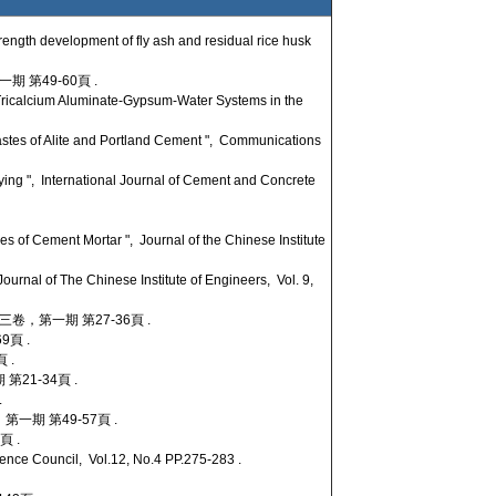
trength development of fly ash and residual rice husk
 第49-60頁 .
Tricalcium Aluminate-Gypsum-Water Systems in the
Pastes of Alite and Portland Cement ", Communications
ying ", International Journal of Cement and Concrete
es of Cement Mortar ", Journal of the Chinese Institute
urnal of The Chinese Institute of Engineers, Vol. 9,
卷，第一期 第27-36頁 .
頁 .
 .
21-34頁 .
.
一期 第49-57頁 .
頁 .
ience Council, Vol.12, No.4 PP.275-283 .