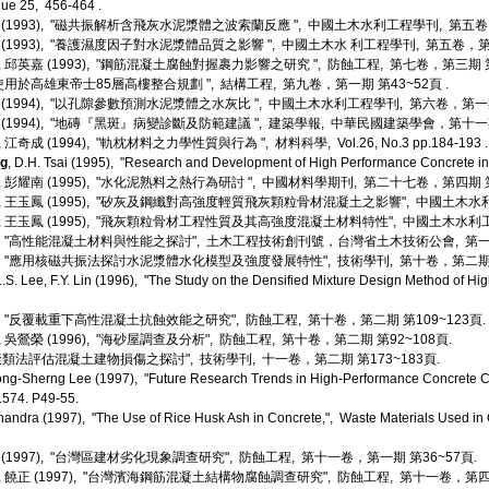
ue 25, 456-464 .
(1993), "磁共振解析含飛灰水泥漿體之波索蘭反應 ", 中國土木水利工程學刊, 第五卷，第
連 (1993), "養護濕度因子對水泥漿體品質之影響 ", 中國土木水 利工程學刊, 第五卷，第三
源, 邱英嘉 (1993), "鋼筋混凝土腐蝕對握裹力影響之研究 ", 防蝕工程, 第七卷，第三期 第4
HPC使用於高雄東帝士85層高樓整合規劃 ", 結構工程, 第九卷，第一期 第43~52頁 .
益 (1994), "以孔隙參數預測水泥漿體之水灰比 ", 中國土木水利工程學刊, 第六卷，第一期
(1994), "地磚『黑斑』病變診斷及防範建議 ", 建築學報, 中華民國建築學會，第十一期 
 江奇成 (1994), "軌枕材料之力學性質與行為 ", 材料科學, Vol.26, No.3 pp.184-193 .
ng
, D.H. Tsai (1995), "Research and Development of High Performance Concrete in 
, 彭耀南 (1995), "水化泥熟料之熱行為研討 ", 中國材料學期刊, 第二十七卷，第四期 第2
, 王玉鳳 (1995), "矽灰及鋼纖對高強度輕質飛灰顆粒骨材混凝土之影響", 中國土木水利
英, 王玉鳳 (1995), "飛灰顆粒骨材工程性質及其高強度混凝土材料特性", 中國土木水利工
95), "高性能混凝土材料與性能之探討", 土木工程技術創刊號，台灣省土木技術公會, 第一期 
5), "應用核磁共振法探討水泥漿體水化模型及強度發展特性", 技術學刊, 第十卷，第二期 第1
, L.S. Lee, F.Y. Lin (1996), "The Study on the Densified Mixture Design Method of H
96), "反覆載重下高性混凝土抗蝕效能之研究", 防蝕工程, 第十卷，第二期 第109~123頁.
, 吳鶯榮 (1996), "海砂屋調查及分析", 防蝕工程, 第十卷，第二期 第92~108頁.
模糊聚類法評估混凝土建物損傷之探討", 技術學刊, 十一卷，第二期 第173~183頁.
ong-Sherng Lee (1997), "Future Research Trends in High-Performance Concrete Co
574. P49-55.
Chandra (1997), "The Use of Rice Husk Ash in Concrete,", Waste Materials Used i
南 (1997), "台灣區建材劣化現象調查研究", 防蝕工程, 第十一卷，第一期 第36~57頁.
南, 饒正 (1997), "台灣濱海鋼筋混凝土結構物腐蝕調查研究", 防蝕工程, 第十一卷，第四期