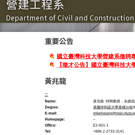
營建工程系
Department of Civil and Constructio
重要公告
國立臺灣科技大學營建系徵聘專
【徵才公告】國立臺灣科技大
黃兆龍
:::
Name:
黃兆龍 特聘教授，永續
Degree:
美國伊利諾大學香檳分校
E-mail:
mikehwang@mail.ntust.e
Homepage:
--
Office:
E2-601-1
Tel:
+886-2-2733-3141