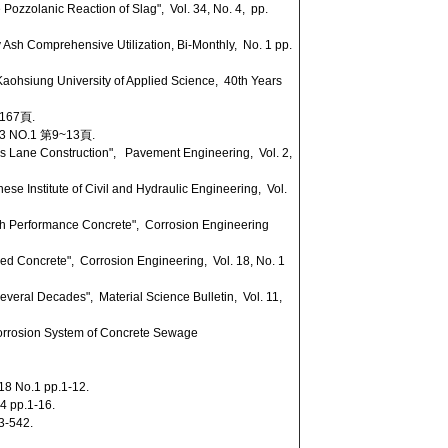
 Pozzolanic Reaction of Slag", Vol. 34, No. 4, pp.
 Ash Comprehensive Utilization, Bi-Monthly, No. 1 pp.
aohsiung University of Applied Science, 40th Years
67頁.
O.1 第9~13頁.
Bus Lane Construction", Pavement Engineering, Vol. 2,
e Institute of Civil and Hydraulic Engineering, Vol.
igh Performance Concrete", Corrosion Engineering
ced Concrete", Corrosion Engineering, Vol. 18, No. 1
everal Decades", Material Science Bulletin, Vol. 11,
-Corrosion System of Concrete Sewage
.1 pp.1-12.
p.1-16.
-542.