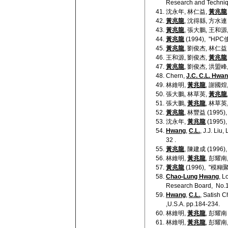
Research and Techniq
沈永年, 林仁益,
黃兆龍
黃兆龍
, 沈得縣, 方水
黃兆龍
, 張大鵬, 王和
黃兆龍
(1994), "
黃兆龍
, 劉俊杰, 林仁
王和源, 劉俊杰,
黃兆龍
黃兆龍
, 劉俊杰, 洪盟峰,
Chern,
J.C. C.L. Hwa
林維明,
黃兆龍
, 謝國煌
張大鵬, 林草英,
黃兆龍
張大鵬,
黃兆龍
, 林草
黃兆龍
, 林豐益 (19
沈永年,
黃兆龍
(199
Hwang
,
C.L.
, J.J. Liu
32 .
黃兆龍
, 陳建成 (19
林維明,
黃兆龍
, 彭耀南
黃兆龍
(1996), "
Chao-Lung Hwang
, L
Research Board, No.1
Hwang
,
C.L.
, Satish 
,U.S.A. pp.184-234.
林維明,
黃兆龍
, 彭耀
林維明,
黃兆龍
, 彭耀