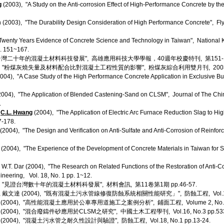
g
(2003), "A Study on the Anti-corrosion Effect of High-Performance Concrete by the
en (2003), "The Durability Design Consideration of High Performance Concrete", Fly
Twenty Years Evidence of Concrete Science and Technology in Taiwan", National K
p. 151~167.
見證台灣二十年的混凝土材料科技發展", 高雄應用科技大學學報，40週年校慶特刊, 第151-1
03), "粉煤灰燒失量及材料配合比對混凝土工程性質的影響", 粉煤灰綜合利用雙月刊, 2003 N
(2004), "A Case Study of the High Performance Concrete Application in Exclusive 
2004), "The Application of Blended Castening-Sand on CLSM", Journal of The Chines
.
,
C.L. Hwang
(2004), "The Application of Electric Arc Furnace Reduction Slag to H
7-178.
(2004), "The Design and Verification on Anti-Sulfate and Anti-Corrosion of Reinfor
n (2004), "The Experience of the Development of Concrete Materials in Taiwan for S
ai, W.T. Dar (2004), "The Research on Related Functions of the Restoration of Anti
ineering, Vol. 18, No. 1 pp. 1~12.
4), "見證台灣數十年的混凝土材料科發展", 材料會訊, 第11卷第1期 pp.46-57.
, 戴文達 (2004), "既有混凝土污水管線修復防蝕系統相關性能研究」", 防蝕工程, Vol.18 No
 (2004), "高性能混凝土應用於公車專用道施工之案例分析", 鋪面工程, Volume 2, No.4 p
 (2004), "混合廢鑄件砂應用於CLSM之研究", 中國土木工程學刊, Vol.16, No.3 pp.533
(2004), "混凝土污水管之耐久性設計與驗證", 防蝕工程, Vol.18, No.1 pp.13-24.