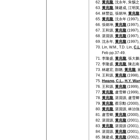
黃兆龍
, 沈永年, 朱惕
黃兆龍
, 陳建成, 江明
林豐益, 張炳坤,
黃兆龍
黃兆龍
, 沈永年 (19
張炳坤,
黃兆龍
(199
王和源,
黃兆龍
(199
湛淵源,
黃兆龍
(199
沈永年,
黃兆龍
(199
Lin, W.M., T.D. Lin,
C.L
Feb pp.37-49.
李隆盛,
黃兆龍
, 張大
李隆盛,
黃兆龍
, 陳志
林建宏, 顏聰,
黃兆龍
,
王和源,
黃兆龍
(199
Hwang, C.L., H.Y. Wa
王和源,
黃兆龍
(199
黃兆龍
, 盧雪卿 (19
黃兆龍
, 湛淵源, 盧雪
黃兆龍
, 蔡宗勳 (20
黃兆龍
, 湛淵源, 林治
盧雪卿,
黃兆龍
(200
湛淵源,
黃兆龍
(200
黃兆龍
, 湛淵源 (20
湛淵源,
黃兆龍
(200
陳建成,
黃兆龍
(200