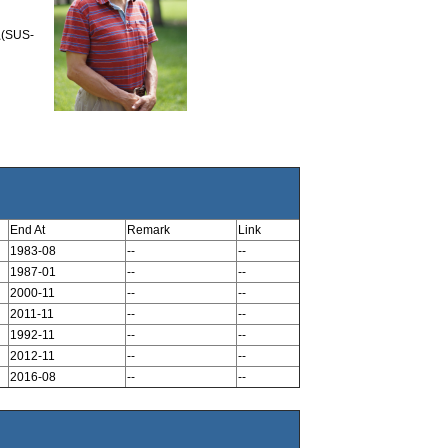
US-
End At
Remark
Link
1983-08
--
--
1987-01
--
--
2000-11
--
--
2011-11
--
--
1992-11
--
--
2012-11
--
--
2016-08
--
--