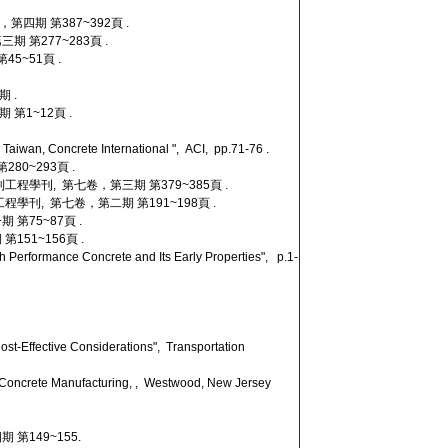
四期 第387~392頁 .
期 第277~283頁 .
5~51頁 .
 .
第1~12頁 .
Taiwan, Concrete International ", ACI, pp.71-76 .
80~293頁 .
工程學刊, 第七卷，第三期 第379~385頁 .
程學刊, 第七卷，第二期 第191~198頁 .
第75~87頁 .
51~156頁 .
igh Performance Concrete and Its Early Properties", p.1-
st-Effective Considerations", Transportation
n Concrete Manufacturing, , Westwood, New Jersey
 第149~155.