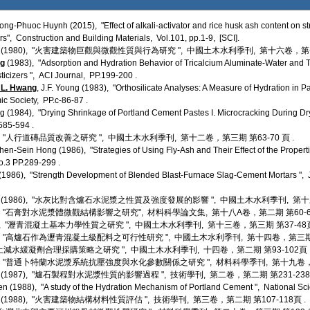
rong-Phuoc Huynh (2015), "Effect of alkali-activator and rice husk ash content on s
", Construction and Building Materials, Vol.101, pp.1-9, [SCI].
(1980), "火害建築物巨觀與微觀性質與行為研究 ", 中國土木水利季刊, 第十六卷，第一期
ng
(1983), "Adsorption and Hydration Behavior of Tricalcium Aluminate-Water and 
icizers ", ACI Journal, PP.199-200 .
 L. Hwang
, J.F. Young (1983), "Orthosilicate Analyses: A Measure of Hydration in 
c Society, PP.c-86-87 .
ung (1984), "Drying Shrinkage of Portland Cement Pastes I. Microcracking During Dr
585-594 .
85), "人行道磚品質改善之研究 ", 中國土木水利季刊, 第十二卷，第三期 第63-70 頁 .
en-Sein Hong (1986), "Strategies of Using Fly-Ash and Their Effect of the Properti
o.3 PP.289-299 .
 (1986), "Strength Development of Blended Blast-Furnace Slag-Cement Mortars ", Jo
英 (1986), "水灰比對含爐石水泥漿之性質及強度發展的影響 ", 中國土木水利季刊, 第十三
86), "石膏對水泥漿體微觀結構影響之研究", 材料科學論文集, 第十八A卷，第二期 第60-69
86), "瀝青混凝土基本力學性質之研究 ", 中國土木水利季刊, 第十三卷，第三期 第37-48頁
87), "高爐石作為瀝青混凝土級配料之可行性研究 ", 中國土木水利季刊, 第十四卷，第三期 第
混凝土減水緩凝劑合理採購策略之研究 ", 中國土木水利季刊, 十四卷，第二期 第93-102頁 
87), "普通卜特蘭水泥漿系統抗壓強度與水化參數關係之研究 ", 材料科學季刊, 第十九卷，第
源 (1987), "爐石製程對水泥漿性質的影響過程 ", 技術學刊, 第二卷，第二期 第231-238
en (1988), "A study of the Hydration Mechanism of Portland Cement ", National Sc
 (1988), "火害建築物結構材料性質評估 ", 技術學刊, 第三卷，第二期 第107-118頁 .