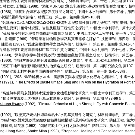
8), "台灣北中部主要河川粗骨材微觀性質研究 ", 材料科學季刊, 第二十卷，第三期 第133-1
, 林仁益, 王和源 (1988), "添加MBR/SBR聚合乳液對水泥砂漿性質影響之研究 ", 技術
英 (1988), "細度對含爐石水泥漿強度發展之研究 ", 中國土木水利季刊, 第十四卷，第四期 
結構物滲漏問題與防水策略 ", 結構工程, 第三卷，第四期 第85-103頁 .
8), "鈣釩石(3CaO. Al2O3-3CaSO432H2O)對水泥漿體性質影響之研究 ", 技術學刊, 第
9), "台灣主要河川粗骨材資源、岩性及巨觀工程性質之探討 ", 中國土木水利季刊, 第十六卷，
89), "硫酸鹽侵蝕對水泥漿體微觀結構影響之研究 ", 中國土木水利工程學刊, 第一卷，第二期
，謝素蘭 (1989), "營建業有關物理教學及其實際需求之評估 ", 技術學刊, 第四卷，第三期
, 陳國鎮 (1989), "營建業物理教學之效果評估 ", 技術學刊, 第四卷，第四期 第341-346
0), "台灣北中部主要河川粗骨材巨觀工程性質之研究 ", 中國土木水利季刊, 第十七卷，第一期 
(1990), "添加防水摻料對水泥砂漿/ 漿體巨微觀性質影響之研究 ", 技術學刊, 第五卷，第
國 (1990), "稻穀灰燃燒溫度對波索蘭反應性質之影響 ", 中國土木水利工程學刊, 第二卷，第
0), "磨石子地坪龜裂原因診斷及防治策略之研究 ", 建築學報, 第一期研究論文集 第107-12
0), "鋼筋混凝土材料握裹界面的微觀特性 ", 結構工程, 第五卷，第一期 第45-53頁 .
(1991), "29Si NMR解析水灰比、養護溫度與水泥漿體水化行為之相關性 ", 中國土木
en (1991), "The Effects of Blast-Furnace Slag and Fly Ash on the Hydration of Por
1), "高爐熟料與飛灰對新拌水泥漿體水化機理影響之研究 ", 中國土木水利工程學刊, 第三卷
91), "超音波在混凝土內傳遞行為及其應用之探討 ", 建築學報, 第四期 第83-99頁 .
o-Lung Hwang
(1992), "Flexural Behavior of High Strength Fly Ash Concrete Beams 
蘭 (1992), "以壓實及燒結技術鑄造粘土/ 水泥基質組件之研究 ", 材料科學季刊, 第二卷，第
92), "海砂/海水對水泥砂漿硫酸鹽侵蝕微觀結構變化及抑制策略之研究 ", 防蝕工程, 第六卷
, 陳建成, 邱英嘉 (1992), "鋼筋混凝土中摻料之抗蝕潛能 ", 防蝕工程, 第六卷，第三期 第
ing-Liang Wang, Shuke Miao (1993), "Proposed Healing and Consolidation Mecha