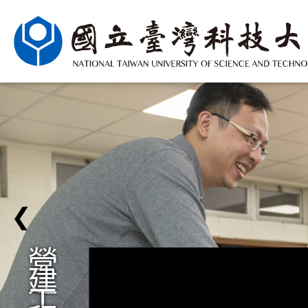
❮
營
建
工