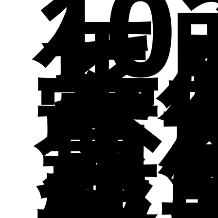
生
公
10
地
年
活
師
系
分
介
實
題
申
成
參