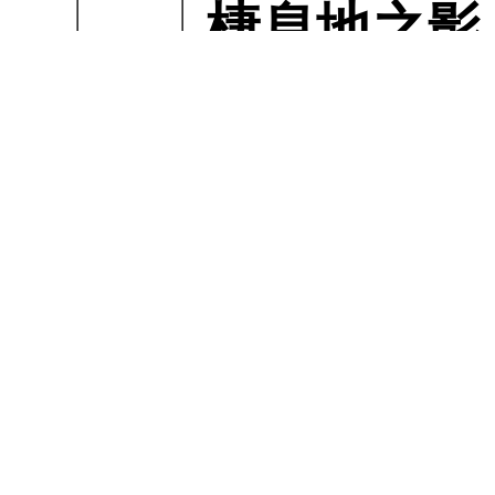
表
碩
棲息地之影
國
金
響研究
專
第
營
學
告
三
名
建築資訊模
型之IFC交