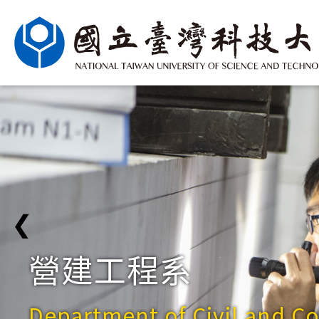
❮
營建工程系
Department of Civil and C