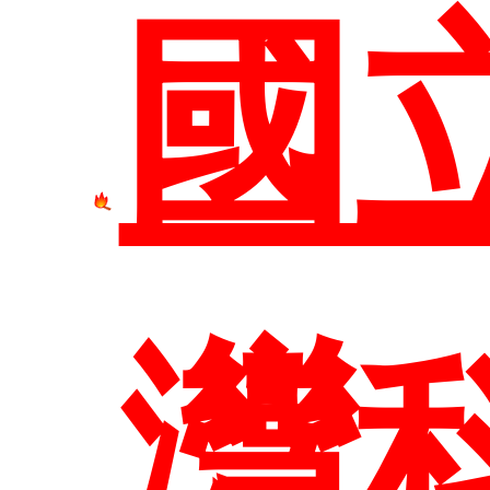
國
尋
灣