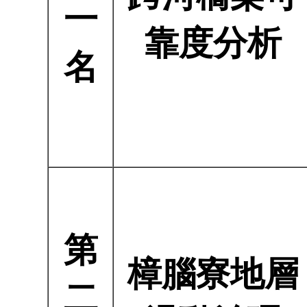
究
時
專
成
一
靠度分析
名
向
試
參
公
資
第
樟腦寮地層
二