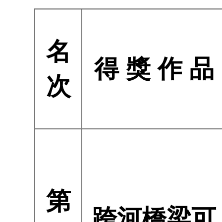
組
班
認
獎
名
師
文
得 獎 作 品
開
次
學
榜
第
跨河橋梁可