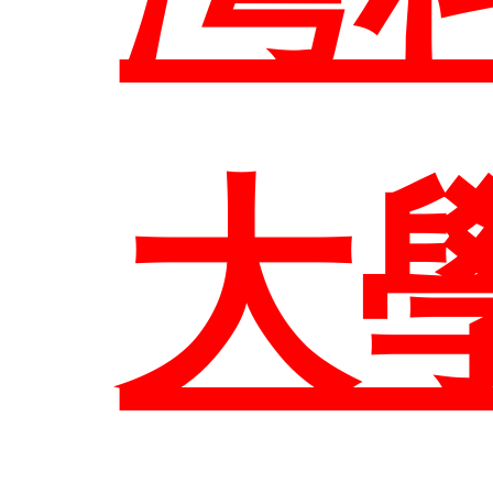
網
大
臺