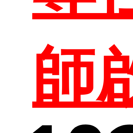
研
圖
教
結
專
所
系
師
課
參
組
課