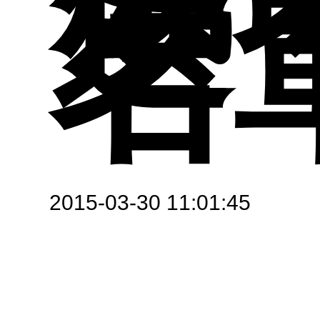
選
名
表
招
工
表
材
碩
資
教
2015-03-30 11:01:45