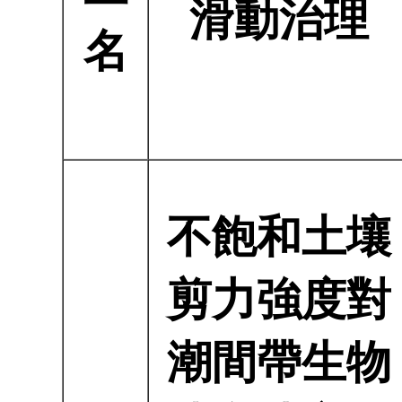
室
表
組
滑動治理
名
紹
各
在
師
不飽和土壤
獎
剪力強度對
潮間帶生物