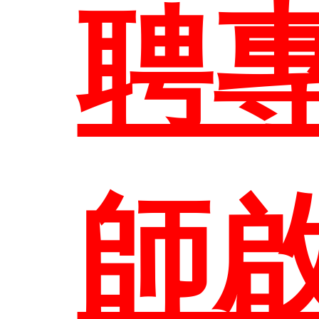
大
訊
聘
招
教
表單
修
區
師