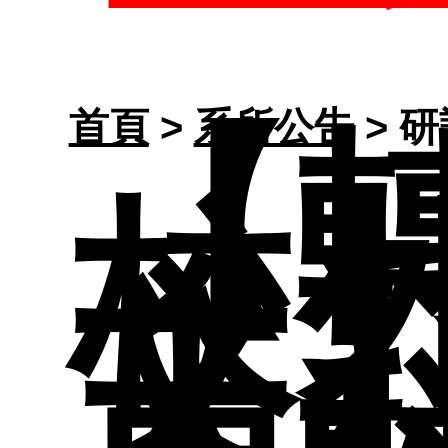
關
結
職
【
路
首頁
>
系所公告
> 
校
結
文
研
系所
木
課