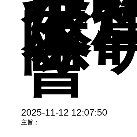
校
教
展
專
招
際
圖
會
學
程
介
系
活
2025-11-12 12:07:50
主旨：