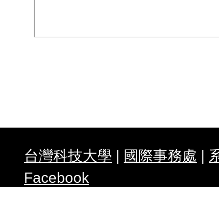
概
會
獎
必
在
借
合
公
台灣科技大學
|
國際事務處
|
Facebook
任何建議請與我們連絡 WebMas