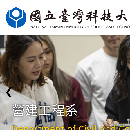
❮
營建工程系
Department of Civil and C