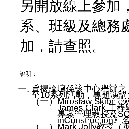
論
開
招
另開放線上參加
獎
系、班級及總務
究
程
加，請查照。
訊
金
資
說明：
試
旨揭論壇係該中心舉辦之
至10系列活動，專題演
Mirosław Skib
James Clar
專案管理教授及SCI
inConstructi
Mark Jolly