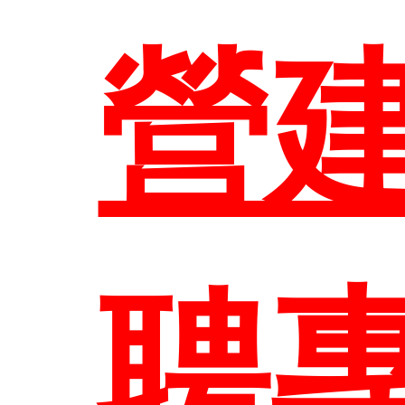
營
EN
聘