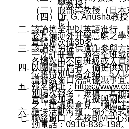
表
教
學教授）。
服部崇教授（日本
介
Dr. G. Anus
長）。
在
該論壇全程以英語進行，
於具備海外升學意願之學
實體席次僅30名。
榜
該論壇另提供遠距參與方
一次註冊費，適合全班或
各場次由不同班級或人員
以團體出席者，倘提供如
位將特別唱名介紹。5人
各
壇聯絡窗口洽詢優惠事宜
士
報名網址：
https://www.co
別場次報名，選填「其他
實體參加者，倘擬與國際
之「建議與意見」欄備註
檢送活動海報、簡介格式範
聯絡窗口：本校BIM中
動電話：0916-836-198