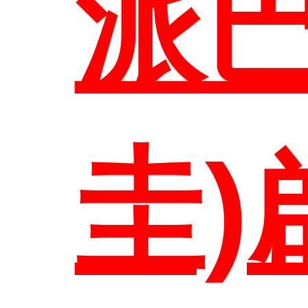
派
首頁
圭)
系所