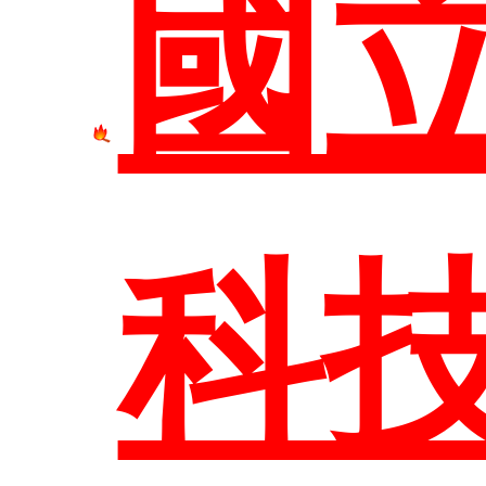
國
網站
科
臺科