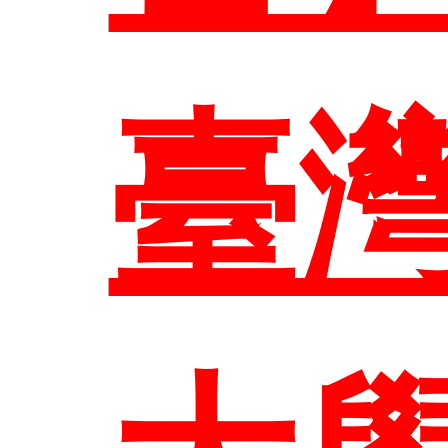
介
研究
臺
管
教
生