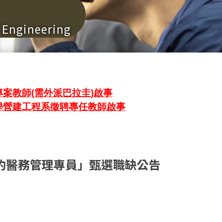
n Engineering
案教師(需外派巴拉圭)啟事
學營建工程系徵聘專任教師啟事
約醫務管理專員」甄選職缺公告