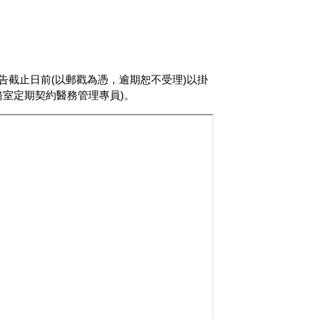
截止日前(以郵戳為憑，逾期恕不受理)以掛
務室定期契約醫務管理專員)。