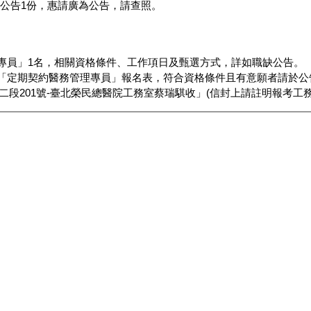
公告1份，惠請廣為公告，請查照。
專員」1名，相關資格條件、工作項日及甄選方式，詳如職缺公告。
「定期契約醫務管理專員」報名表，符合資格條件且有意願者請於公告
路二段201號-臺北榮民總醫院工務室蔡瑞騏收」(信封上請註明報考工