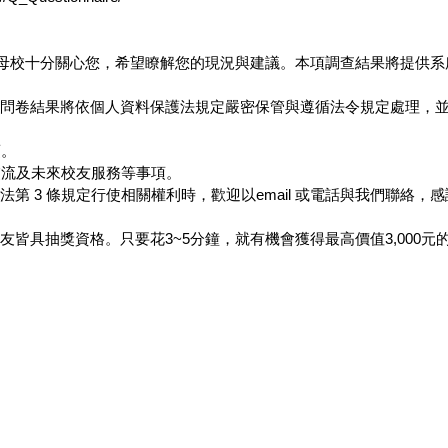
？母校十分關心您，希望瞭解您的現況與建議。本項調查結果將提供
問卷結果將依個人資料保護法規定嚴密保管與遵循法令規定處理，
項。
交流及未來校友服務等事項。
第 3 條規定行使相關權利時，歡迎以email 或電話與我們聯絡，
皆具抽獎資格。只要花3~5分鐘，就有機會獲得最高價值3,000元
台灣科技大學
|
國際事務處
|
系友會
|
Facebook
任何建議請與我們連絡 WebMaster :
王朝威
& 指導教授 :
謝佑明