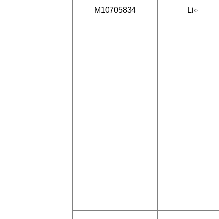
M10705834
Li○