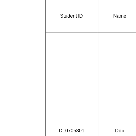
Student ID
Name
D10705801
Do○