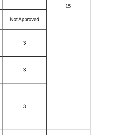
15
Not Approved
3
3
3