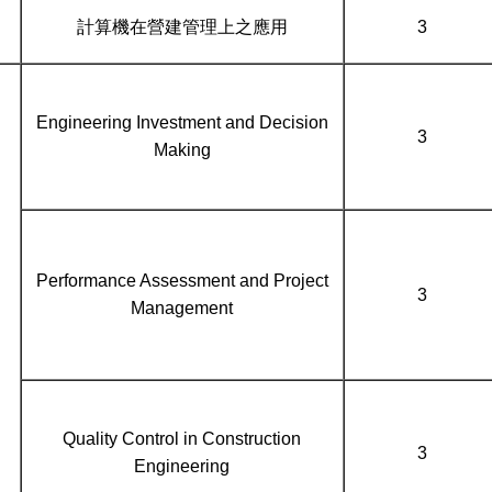
計算機在營建管理上之應用
3
Engineering Investment and Decision
3
Making
Performance Assessment and Project
3
Management
Quality Control in Construction
3
Engineering