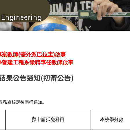
n Engineering
案教師(需外派巴拉圭)啟事
學營建工程系徵聘專任教師啟事
結果公告通知(初審公告)
校教務處核定後另行通知。
擬申請抵免科目
本校學分數