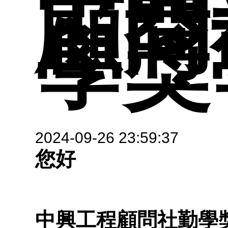
表單
顧問
修業
大地
學獎
職涯
規定
師
系所
圖與
研究
校外
2024-09-26 23:59:37
您好
地圖
生簡
中興工程顧問社勤學