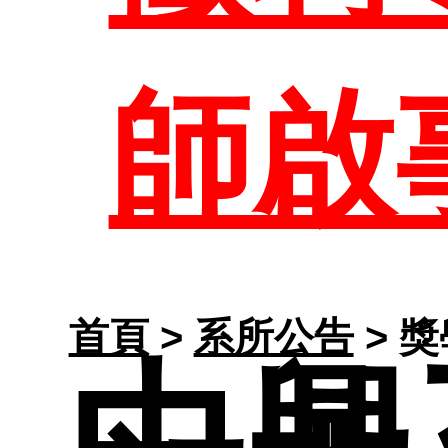
管理
歷屆
師
師啟
課程
任資
大學
生專
首頁
>
系所公告
> 
中興