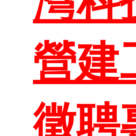
灣科
系所
本系
營建
研究
徵聘