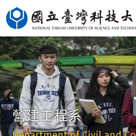
❮
營建工程系
Department of Civil and C