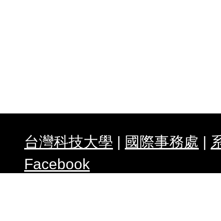
專案
異動
研究
系友
表
專題
台灣科技大學
|
國際事務處
|
Facebook
碩士
合聘
任何建議請與我們連絡 WebMas
朝威
& 指導教授 :
謝佑明