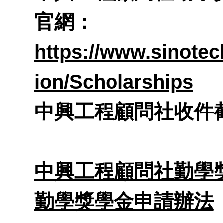
參觀
系所
官網：
申請
專業
https://www.sinotec
結構
ion/Scholarships
分類
中興工程顧問社收件截
工程
碩士
師
中興工程顧問社勤學
表
勤學獎學金申請辦法