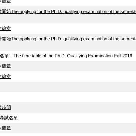
生簡章
g for the Ph.D. qualifying examination of the semester
生簡章
g for the Ph.D. qualifying examination of the semester
table of the Ph.D. Qualifying Examination-Fall 2016
生簡章
生簡章
請時間
及考試名單
生簡章